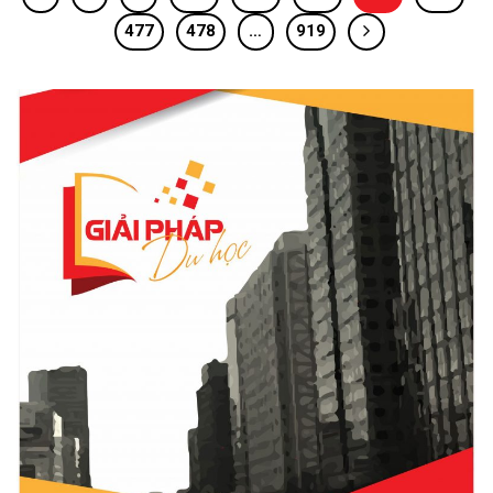
477
478
…
919