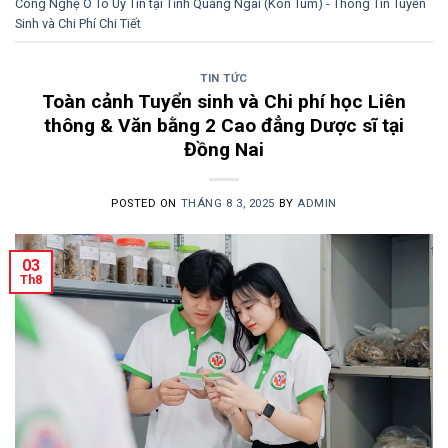
Công Nghệ Ô Tô Uy Tín tại Tỉnh Quảng Ngãi (Kon Tum) - Thông Tin Tuyển
Sinh và Chi Phí Chi Tiết
TIN TỨC
Toàn cảnh Tuyển sinh và Chi phí học Liên
thông & Văn bằng 2 Cao đẳng Dược sĩ tại
Đồng Nai
POSTED ON
THÁNG 8 3, 2025
BY
ADMIN
03
Th8