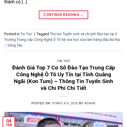
thành có […]
CONTINUE READING
→
Posted in
Tin Tức
|
Tagged
Thủ tục Tuyển sinh và chi phí đào tạo tại 3
Trường Trung cấp Công Nghệ Ô Tô hệ vừa học vừa làm hàng đầu Bà Rịa
– Vũng Tàu
TIN TỨC
Đánh Giá Top 7 Cơ Sở Đào Tạo Trung Cấp
Công Nghệ Ô Tô Uy Tín tại Tỉnh Quảng
Ngãi (Kon Tum) – Thông Tin Tuyển Sinh
và Chi Phí Chi Tiết
POSTED ON
THÁNG 8 4, 2025
BY
ADMIN
04
Th8