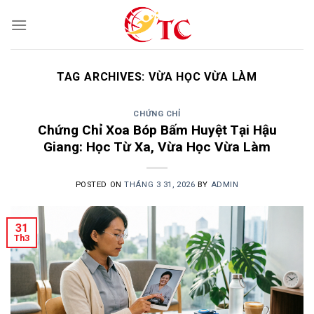
Skip
to
content
TAG ARCHIVES:
VỪA HỌC VỪA LÀM
CHỨNG CHỈ
Chứng Chỉ Xoa Bóp Bấm Huyệt Tại Hậu
Giang: Học Từ Xa, Vừa Học Vừa Làm
POSTED ON
THÁNG 3 31, 2026
BY
ADMIN
31
Th3