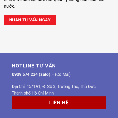
nước.
NHÂN TƯ VẤN NGAY
HOTLINE TƯ VẤN
0909 674 234 (zalo)
– (Cô Mai)
Địa Chỉ: 15/1A1, Đ. Số 3, Trường Thọ, Thủ Đức,
Thành phố Hồ Chí Minh
LIÊN HỆ