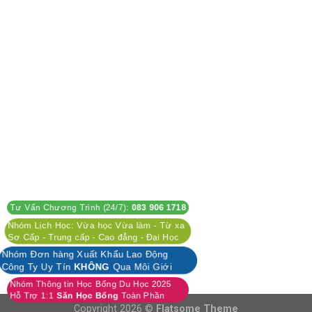
Tư Vấn Chương Trình (24/7):
083 906 1718
Nhóm Lịch Học: Vừa học Vừa làm - Từ xa
Sơ Cấp - Trung cấp - Cao đẳng - Đại Học
Nhóm Đơn hàng Xuất Khẩu Lao Động
Công Ty Uy Tín
KHÔNG
Qua Môi Giới
Nhóm Thông tin Học Bổng Du Học 2025
Hỗ Trợ 1:1
Săn Học Bổng
Toàn Phần
Copyright 2026 ©
Flatsome Theme