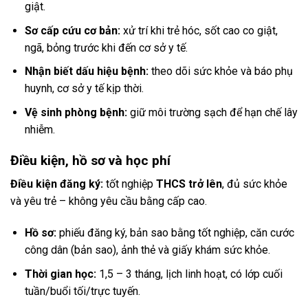
giật.
Sơ cấp cứu cơ bản:
xử trí khi trẻ hóc, sốt cao co giật,
ngã, bỏng trước khi đến cơ sở y tế.
Nhận biết dấu hiệu bệnh:
theo dõi sức khỏe và báo phụ
huynh, cơ sở y tế kịp thời.
Vệ sinh phòng bệnh:
giữ môi trường sạch để hạn chế lây
nhiễm.
Điều kiện, hồ sơ và học phí
Điều kiện đăng ký:
tốt nghiệp
THCS trở lên
, đủ sức khỏe
và yêu trẻ – không yêu cầu bằng cấp cao.
Hồ sơ:
phiếu đăng ký, bản sao bằng tốt nghiệp, căn cước
công dân (bản sao), ảnh thẻ và giấy khám sức khỏe.
Thời gian học:
1,5 – 3 tháng, lịch linh hoạt, có lớp cuối
tuần/buổi tối/trực tuyến.