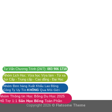
Tư Vấn Chương Trình (24/7):
083 906 1718
Nhóm Lịch Học: Vừa học Vừa làm - Từ xa
Sơ Cấp - Trung cấp - Cao đẳng - Đại Học
Nhóm Đơn hàng Xuất Khẩu Lao Động
Công Ty Uy Tín
KHÔNG
Qua Môi Giới
Nhóm Thông tin Học Bổng Du Học 2025
Hỗ Trợ 1:1
Săn Học Bổng
Toàn Phần
Copyright 2026 ©
Flatsome Theme