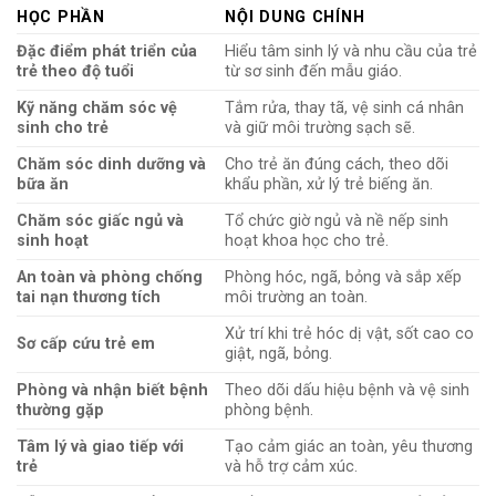
HỌC PHẦN
NỘI DUNG CHÍNH
Đặc điểm phát triển của
Hiểu tâm sinh lý và nhu cầu của trẻ
trẻ theo độ tuổi
từ sơ sinh đến mẫu giáo.
Kỹ năng chăm sóc vệ
Tắm rửa, thay tã, vệ sinh cá nhân
sinh cho trẻ
và giữ môi trường sạch sẽ.
Chăm sóc dinh dưỡng và
Cho trẻ ăn đúng cách, theo dõi
bữa ăn
khẩu phần, xử lý trẻ biếng ăn.
Chăm sóc giấc ngủ và
Tổ chức giờ ngủ và nề nếp sinh
sinh hoạt
hoạt khoa học cho trẻ.
An toàn và phòng chống
Phòng hóc, ngã, bỏng và sắp xếp
tai nạn thương tích
môi trường an toàn.
Xử trí khi trẻ hóc dị vật, sốt cao co
Sơ cấp cứu trẻ em
giật, ngã, bỏng.
Phòng và nhận biết bệnh
Theo dõi dấu hiệu bệnh và vệ sinh
thường gặp
phòng bệnh.
Tâm lý và giao tiếp với
Tạo cảm giác an toàn, yêu thương
trẻ
và hỗ trợ cảm xúc.