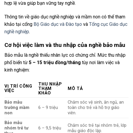
hợp lệ vừa giúp bạn vững tay nghề.
Thông tin về giáo dục nghề nghiệp và mầm non có thể tham
khảo tại cổng
Bộ Giáo dục và Đào tạo
và
Tổng cục Giáo dục
nghề nghiệp
.
Cơ hội việc làm và thu nhập của nghề bảo mẫu
Bảo mẫu là nghề thiếu nhân lực có chứng chỉ. Mức thu nhập
phổ biến từ
5 – 15 triệu đồng/tháng
tùy nơi làm việc và
kinh nghiệm:
THU NHẬP
VỊ TRÍ CÔNG
THAM
MÔ TẢ
VIỆC
KHẢO
Bảo mẫu
Chăm sóc vệ sinh, ăn ngủ, an
trường mầm
6 – 9 triệu
toàn cho trẻ và hỗ trợ giáo
non
viên.
Bảo mẫu
Chăm sóc trẻ tại nhóm trẻ, lớp
nhóm trẻ tư
6 – 9,5 triệu
mẫu giáo độc lập.