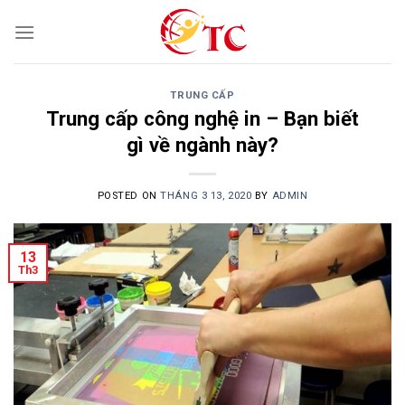
Skip
to
content
TRUNG CẤP
Trung cấp công nghệ in – Bạn biết
gì về ngành này?
POSTED ON
THÁNG 3 13, 2020
BY
ADMIN
13
Th3