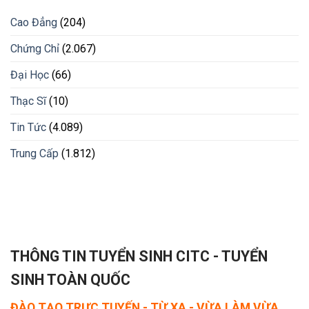
Cao Đẳng
(204)
Chứng Chỉ
(2.067)
Đại Học
(66)
Thạc Sĩ
(10)
Tin Tức
(4.089)
Trung Cấp
(1.812)
THÔNG TIN TUYỂN SINH CITC - TUYỂN
SINH TOÀN QUỐC
ĐÀO TẠO TRỰC TUYẾN - TỪ XA - VỪA LÀM VỪA