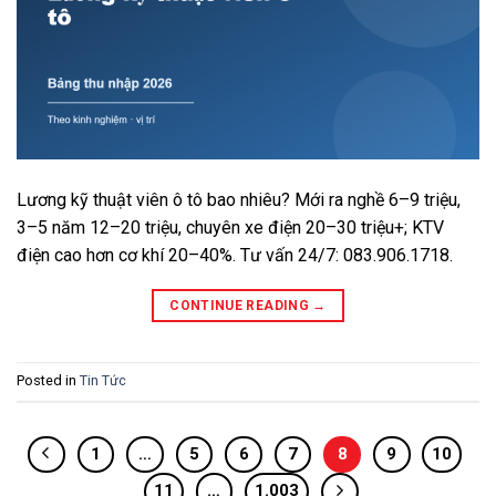
Lương kỹ thuật viên ô tô bao nhiêu? Mới ra nghề 6–9 triệu,
3–5 năm 12–20 triệu, chuyên xe điện 20–30 triệu+; KTV
điện cao hơn cơ khí 20–40%. Tư vấn 24/7: 083.906.1718.
CONTINUE READING
→
Posted in
Tin Tức
1
…
5
6
7
8
9
10
11
…
1.003