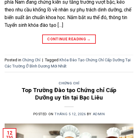
phía Nam đang chứng kiến sự tăng trưởng vượt bậc, kéo
theo nhu cầu khổng lồ về nhân sự phụ trách dinh dưỡng, chế
biến suất ăn chuẩn khoa học. Nắm bắt xu thế đó, thông tin
Tuyển sinh khóa đào tạo […]
CONTINUE READING
→
Posted in
Chứng Chỉ
|
Tagged
Khóa Đào Tạo Chứng Chỉ Cấp Dưỡng Tại
Các Trường Ở Bình Dương Mới Nhất
CHỨNG CHỈ
Top Trường Đào tạo Chứng chỉ Cấp
Dưỡng uy tín tại Bạc Liêu
POSTED ON
THÁNG 5 12, 2026
BY
ADMIN
12
Th5