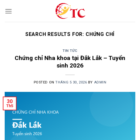
Skip
to
content
SEARCH RESULTS FOR:
CHỨNG CHỈ
TIN TỨC
Chứng chỉ Nha khoa tại Đắk Lắk – Tuyển
sinh 2026
POSTED ON
THÁNG 5 30, 2026
BY
ADMIN
30
Th5