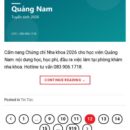
Cẩm nang Chứng chỉ Nha khoa 2026 cho học viên Quảng
Nam: nội dung học, học phí, đầu ra việc làm tại phòng khám
nha khoa. Hotline tư vấn 083.906.1718.
CONTINUE READING
→
Posted in
Tin Tức
1
…
9
10
11
12
13
14
15
…
919