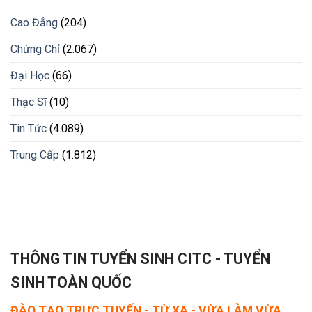
Cao Đẳng
(204)
Chứng Chỉ
(2.067)
Đại Học
(66)
Thạc Sĩ
(10)
Tin Tức
(4.089)
Trung Cấp
(1.812)
THÔNG TIN TUYỂN SINH CITC - TUYỂN
SINH TOÀN QUỐC
ĐÀO TẠO TRỰC TUYẾN - TỪ XA - VỪA LÀM VỪA