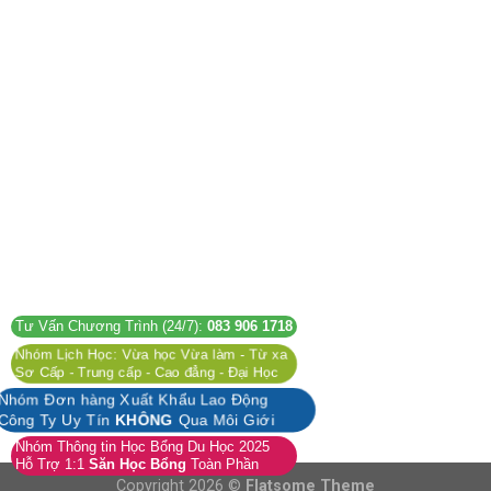
Tư Vấn Chương Trình (24/7):
083 906 1718
Nhóm Lịch Học: Vừa học Vừa làm - Từ xa
Sơ Cấp - Trung cấp - Cao đẳng - Đại Học
Nhóm Đơn hàng Xuất Khẩu Lao Động
Công Ty Uy Tín
KHÔNG
Qua Môi Giới
Nhóm Thông tin Học Bổng Du Học 2025
Hỗ Trợ 1:1
Săn Học Bổng
Toàn Phần
Copyright 2026 ©
Flatsome Theme