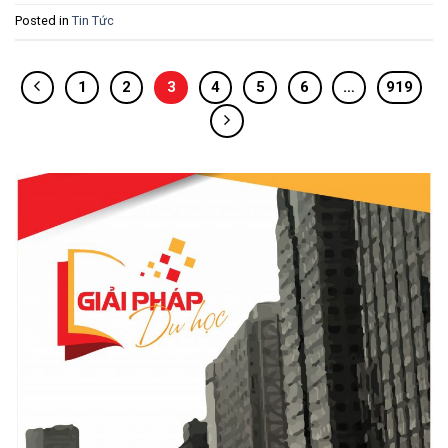
Posted in
Tin Tức
1
2
3
4
5
6
…
919