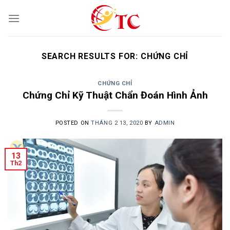
Skip
to
content
SEARCH RESULTS FOR:
CHỨNG CHỈ
CHỨNG CHỈ
Chứng Chỉ Kỹ Thuật Chẩn Đoán Hình Ảnh
POSTED ON
THÁNG 2 13, 2020
BY
ADMIN
13
Th2