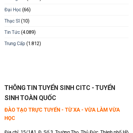
Đại Học
(66)
Thạc Sĩ
(10)
Tin Tức
(4.089)
Trung Cấp
(1.812)
THÔNG TIN TUYỂN SINH CITC - TUYỂN
SINH TOÀN QUỐC
ĐÀO TẠO TRỰC TUYẾN - TỪ XA - VỪA LÀM VỪA
HỌC
Địa chỉ: 15/1A1, Đ. Số 3, Trường Thọ, Thủ Đức, Thành phố Hồ