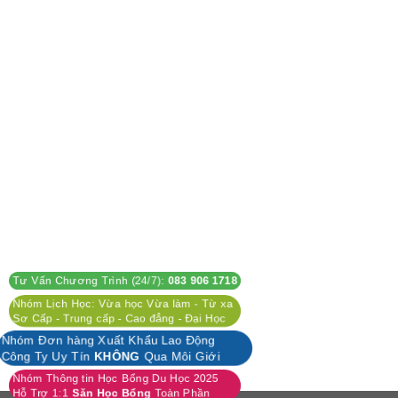
Tư Vấn Chương Trình (24/7):
083 906 1718
Nhóm Lịch Học: Vừa học Vừa làm - Từ xa
Sơ Cấp - Trung cấp - Cao đẳng - Đại Học
Nhóm Đơn hàng Xuất Khẩu Lao Động
Công Ty Uy Tín
KHÔNG
Qua Môi Giới
Nhóm Thông tin Học Bổng Du Học 2025
Hỗ Trợ 1:1
Săn Học Bổng
Toàn Phần