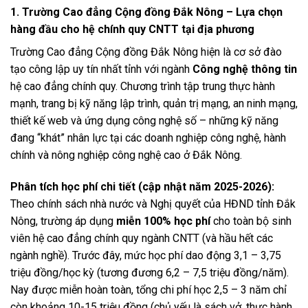
1. Trường Cao đẳng Cộng đồng Đắk Nông – Lựa chọn
hàng đầu cho hệ chính quy CNTT tại địa phương
Trường Cao đẳng Cộng đồng Đắk Nông hiện là cơ sở đào
tạo công lập uy tín nhất tỉnh với ngành
Công nghệ thông tin
hệ cao đẳng chính quy. Chương trình tập trung thực hành
mạnh, trang bị kỹ năng lập trình, quản trị mạng, an ninh mạng,
thiết kế web và ứng dụng công nghệ số – những kỹ năng
đang “khát” nhân lực tại các doanh nghiệp công nghệ, hành
chính và nông nghiệp công nghệ cao ở Đắk Nông.
Phân tích học phí chi tiết (cập nhật năm 2025-2026):
Theo chính sách nhà nước và Nghị quyết của HĐND tỉnh Đắk
Nông, trường áp dụng
miễn 100% học phí
cho toàn bộ sinh
viên hệ cao đẳng chính quy ngành CNTT (và hầu hết các
ngành nghề). Trước đây, mức học phí dao động 3,1 – 3,75
triệu đồng/học kỳ (tương đương 6,2 – 7,5 triệu đồng/năm).
Nay được miễn hoàn toàn, tổng chi phí học 2,5 – 3 năm chỉ
còn khoảng 10-15 triệu đồng (chủ yếu là sách vở, thực hành