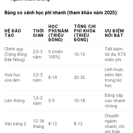
Bảng so sánh học phí nhanh (tham khảo năm 2025):
HỌC
TỔNG CHI
HỆ ĐÀO
THỜI
PHÍ/NĂM
PHÍ KHÓA
ƯU ĐIỂM
TẠO
GIAN
(TRIỆU
(TRIỆU
NỔI BẬT
ĐỒNG)
ĐỒNG)
Chính quy
Tiết kiệm
2,5-3
0 (miễn
(Cộng đồng
10-15
tối đa, KTX
năm
100%)
Đắk Nông)
miễn phí
Linh hoạt,
Vừa học
2,5-3
kiếm tiền
8-14
20-35
vừa làm
năm
trong lúc
học
Bằng cấp
1,5-2
Liên thông
5-9
10-18
cao nhanh
năm
chóng
Chuyển
12-18
ngành
Văn bằng 2
8-12
8-12
tháng
nhanh, chi
phí thấp