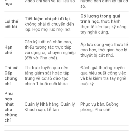
video ghi sẵn và tài liệu số.
hướng dẫn định kỳ tại cơ
học
sở.
Có lương trong quá
Tiết kiệm chi phí đi lại
,
Lợi thế
trình học
, thực hành
không phải di chuyển đến
cốt lõi
thực tế liên tục, kỹ năng
lớp. Học mọi lúc mọi nơi.
tay nghề cứng.
Cần kỷ luật cá nhân cao,
Áp lực công việc thực tế
Hạn
thiếu tương tác trực tiếp
cao hơn, thời gian học lý
chế
với dụng cụ chuyên nghiệp
thuyết bị cắt nhỏ.
(đối với Pha chế).
Thi cử
Thi trực tuyến qua nền
Đánh giá thường xuyên
Cấp
tảng giám sát hoặc tập
qua hiệu suất công việc
chứng
trung về cơ sở đào tạo
và bài kiểm tra tay nghề
chỉ
chính 1 buổi cuối khóa.
cuối kỳ.
Phù
hợp
nhất
Quản lý Nhà hàng, Quản lý
Phục vụ bàn, Buồng
cho
Khách sạn, Lễ tân.
phòng, Pha chế.
chứng
chỉ