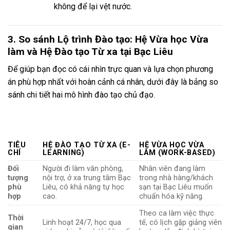
không để lại vệt nước.
3. So sánh Lộ trình Đào tạo: Hệ Vừa học Vừa
làm và Hệ Đào tạo Từ xa tại Bạc Liêu
Để giúp bạn đọc có cái nhìn trực quan và lựa chọn phương
án phù hợp nhất với hoàn cảnh cá nhân, dưới đây là bảng so
sánh chi tiết hai mô hình đào tạo chủ đạo.
TIÊU
HỆ ĐÀO TẠO TỪ XA (E-
HỆ VỪA HỌC VỪA
CHÍ
LEARNING)
LÀM (WORK-BASED)
Đối
Người đi làm văn phòng,
Nhân viên đang làm
tượng
nội trợ, ở xa trung tâm Bạc
trong nhà hàng/khách
phù
Liêu, có khả năng tự học
sạn tại Bạc Liêu muốn
hợp
cao.
chuẩn hóa kỹ năng.
Theo ca làm việc thực
Thời
Linh hoạt 24/7, học qua
tế, có lịch gặp giảng viên
gian