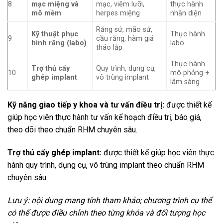
8
mạc miệng và
mạc, viêm lưỡi,
thực hành
mô mềm
herpes miệng
nhận diện
Răng sứ, mão sứ,
Kỹ thuật phục
Thực hành
9
cầu răng, hàm giả
hình răng (labo)
labo
tháo lắp
Thực hành
Trợ thủ cấy
Quy trình, dụng cụ,
10
mô phỏng +
ghép implant
vô trùng implant
lâm sàng
Kỹ năng giao tiếp y khoa và tư vấn điều trị:
được thiết kế
giúp học viên thực hành tư vấn kế hoạch điều trị, báo giá,
theo dõi theo chuẩn RHM chuyên sâu.
Trợ thủ cấy ghép implant:
được thiết kế giúp học viên thực
hành quy trình, dụng cụ, vô trùng implant theo chuẩn RHM
chuyên sâu.
Lưu ý: nội dung mang tính tham khảo; chương trình cụ thể
có thể được điều chỉnh theo từng khóa và đối tượng học