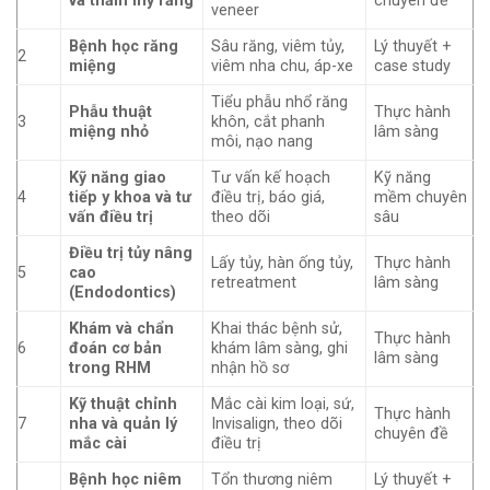
và thẩm mỹ răng
chuyên đề
veneer
Bệnh học răng
Sâu răng, viêm tủy,
Lý thuyết +
2
miệng
viêm nha chu, áp-xe
case study
Tiểu phẫu nhổ răng
Phẫu thuật
Thực hành
3
khôn, cắt phanh
miệng nhỏ
lâm sàng
môi, nạo nang
Kỹ năng giao
Tư vấn kế hoạch
Kỹ năng
4
tiếp y khoa và tư
điều trị, báo giá,
mềm chuyên
vấn điều trị
theo dõi
sâu
Điều trị tủy nâng
Lấy tủy, hàn ống tủy,
Thực hành
5
cao
retreatment
lâm sàng
(Endodontics)
Khám và chẩn
Khai thác bệnh sử,
Thực hành
6
đoán cơ bản
khám lâm sàng, ghi
lâm sàng
trong RHM
nhận hồ sơ
Kỹ thuật chỉnh
Mắc cài kim loại, sứ,
Thực hành
7
nha và quản lý
Invisalign, theo dõi
chuyên đề
mắc cài
điều trị
Bệnh học niêm
Tổn thương niêm
Lý thuyết +