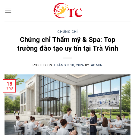
Skip
to
content
CHỨNG CHỈ
Chứng chỉ Thẩm mỹ & Spa: Top
trường đào tạo uy tín tại Trà Vinh
POSTED ON
THÁNG 3 18, 2026
BY
ADMIN
18
Th3