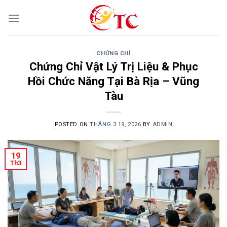
Skip
to
content
CHỨNG CHỈ
Chứng Chỉ Vật Lý Trị Liệu & Phục
Hồi Chức Năng Tại Bà Rịa – Vũng
Tàu
POSTED ON
THÁNG 3 19, 2026
BY
ADMIN
19
Th3