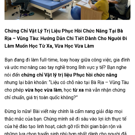
Chứng Chỉ Vật Lý Trị Liệu Phục Hồi Chức Năng Tại Bà
Rịa – Vũng Tàu: Hướng Dẫn Chi Tiết Dành Cho Người Đi
Làm Muốn Học Từ Xa, Vừa Học Vừa Làm
Bạn đang đi làm full-time, loay hoay giữa công việc, gia đình
và ước mơ nâng cao tay nghề trong lĩnh vực y tế? Bạn nghe
nói đến
chứng chỉ Vật lý trị liệu Phục hồi chức năng
nhưng lại băn khoăn: “Liệu có chỗ nào tại Bà Rịa – Vũng Tàu
cho phép
vừa học vừa làm
, học
từ xa
mà vẫn nhận chứng
chỉ chuẩn, giá trị toàn quốc không?”
Đừng lo nữa! Bài viết này chính là cẩm nang giải đáp mọi
thắc mắc của bạn. Chúng mình sẽ đi sâu vào lợi ích thực tế
của hệ đào tạo linh hoạt, cách gỡ rối thời gian bận rộn và
những lựa chọn tuyển sinh phù hợp nhất dành cho người đã