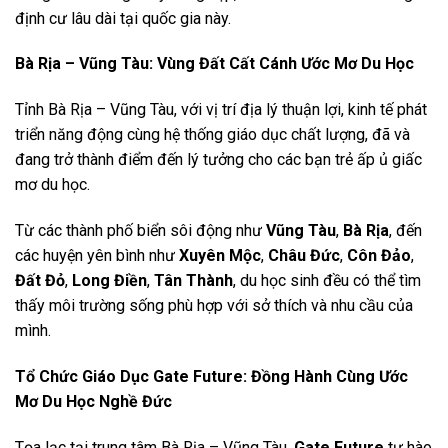
định cư lâu dài tại quốc gia này.
Bà Rịa – Vũng Tàu: Vùng Đất Cất Cánh Ước Mơ Du Học
Tỉnh Bà Rịa – Vũng Tàu, với vị trí địa lý thuận lợi, kinh tế phát
triển năng động cùng hệ thống giáo dục chất lượng, đã và
đang trở thành điểm đến lý tưởng cho các bạn trẻ ấp ủ giấc
mơ du học.
Từ các thành phố biển sôi động như
Vũng Tàu
,
Bà Rịa
, đến
các huyện yên bình như
Xuyên Mộc
,
Châu Đức
,
Côn Đảo
,
Đất Đỏ
,
Long Điền
,
Tân Thành
, du học sinh đều có thể tìm
thấy môi trường sống phù hợp với sở thích và nhu cầu của
mình.
Tổ Chức Giáo Dục Gate Future: Đồng Hành Cùng Ước
Mơ Du Học Nghề Đức
Tọa lạc tại trung tâm Bà Rịa – Vũng Tàu,
Gate Future
tự hào