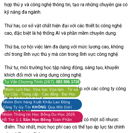
hợp thú y và công nghệ thông tin, tạo ra những chuyên gia có
kỹ năng đa ngành.
Thứ hai, cơ sở vật chất hiện đại với các thiết bị công nghệ
cao, đặc biệt là hệ thống AI và phần mềm chuyên dụng.
Thứ ba, cơ hội việc làm đa dạng với mức lương cao, không
chỉ trong lĩnh vực thú y mà còn trong lĩnh vực công nghệ.
Thứ tư, môi trường học tập năng động, sáng tạo, khuyến
khích đổi mới và ứng dụng công nghệ.
Tư Vấn Chương Trình (24/7):
083 906 1718
Thứ năm, mạng lưới đối tác rộng khắp với các công ty công
Nhóm Lịch Học: Vừa học Vừa làm - Từ xa
Sơ Cấp - Trung cấp - Cao đẳng - Đại Học
nghệ và cơ sở thú y.
Nhóm Đơn hàng Xuất Khẩu Lao Động
Công Ty Uy Tín
KHÔNG
Qua Môi Giới
Nhược điểm
Nhóm Thông tin Học Bổng Du Học 2025
Bên cạnh những ưu điểm, trường cũng có một số nhược
Hỗ Trợ 1:1
Săn Học Bổng
Toàn Phần
điểm. Thứ nhất, mức học phí cao có thể tạo áp lực tài chính