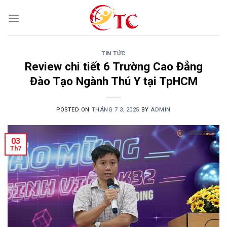
Skip
to
content
TIN TỨC
Review chi tiết 6 Trường Cao Đẳng
Đào Tạo Ngành Thú Y tại TpHCM
POSTED ON
THÁNG 7 3, 2025
BY
ADMIN
03
Th7