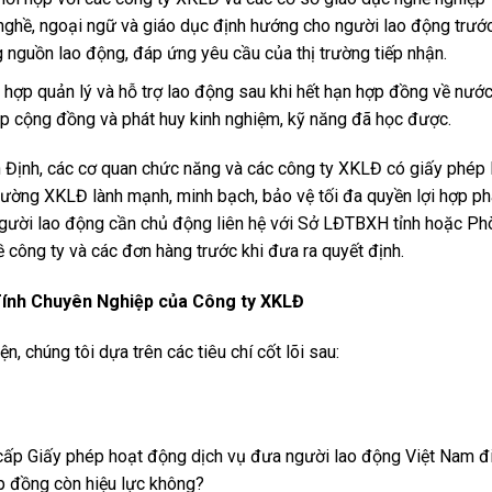
o nghề, ngoại ngữ và giáo dục định hướng cho người lao động trướ
g nguồn lao động, đáp ứng yêu cầu của thị trường tiếp nhận.
 hợp quản lý và hỗ trợ lao động sau khi hết hạn hợp đồng về nướ
ập cộng đồng và phát huy kinh nghiệm, kỹ năng đã học được.
Định, các cơ quan chức năng và các công ty XKLĐ có giấy phép 
rường XKLĐ lành mạnh, minh bạch, bảo vệ tối đa quyền lợi hợp p
Người lao động cần chủ động liên hệ với Sở LĐTBXH tỉnh hoặc Ph
công ty và các đơn hàng trước khi đưa ra quyết định.
Tính Chuyên Nghiệp của Công ty XKLĐ
, chúng tôi dựa trên các tiêu chí cốt lõi sau:
p Giấy phép hoạt động dịch vụ đưa người lao động Việt Nam đ
p đồng còn hiệu lực không?