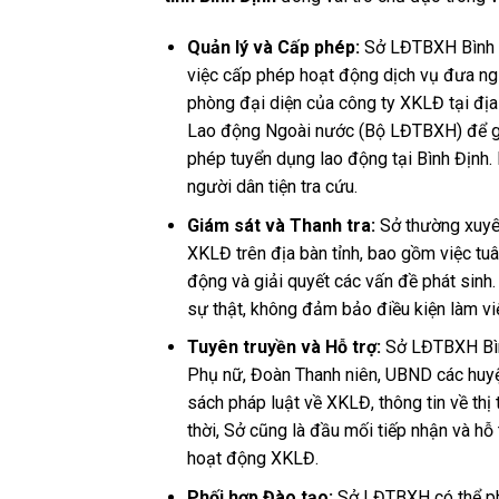
Quản lý và Cấp phép:
Sở LĐTBXH Bình Đ
việc cấp phép hoạt động dịch vụ đưa ngư
phòng đại diện của công ty XKLĐ tại địa
Lao động Ngoài nước (Bộ LĐTBXH) để giá
phép tuyển dụng lao động tại Bình Định
người dân tiện tra cứu.
Giám sát và Thanh tra:
Sở thường xuyên
XKLĐ trên địa bàn tỉnh, bao gồm việc tuân
động và giải quyết các vấn đề phát sinh
sự thật, không đảm bảo điều kiện làm vi
Tuyên truyền và Hỗ trợ:
Sở LĐTBXH Bình
Phụ nữ, Đoàn Thanh niên, UBND các huyện
sách pháp luật về XKLĐ, thông tin về th
thời, Sở cũng là đầu mối tiếp nhận và hỗ 
hoạt động XKLĐ.
Phối hợp Đào tạo:
Sở LĐTBXH có thể phố