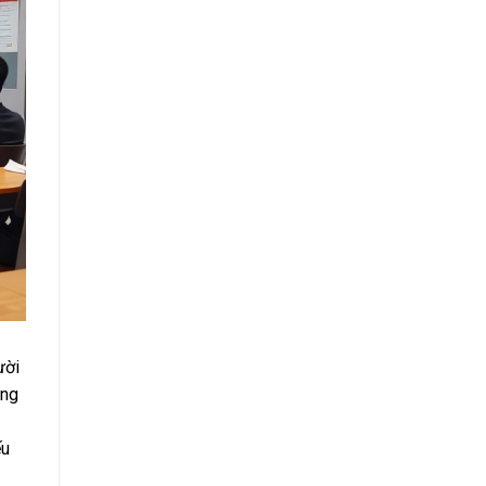
ười
ang
ếu