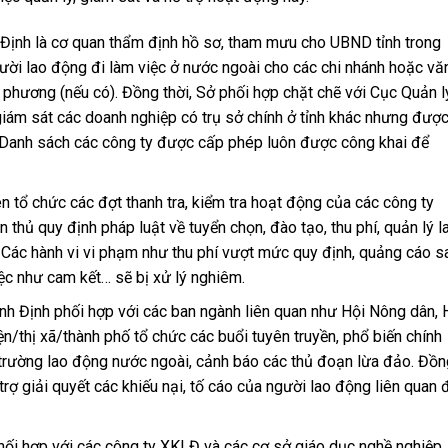
ịnh là cơ quan thẩm định hồ sơ, tham mưu cho UBND tỉnh trong
ời lao động đi làm việc ở nước ngoài cho các chi nhánh hoặc vă
 phương (nếu có). Đồng thời, Sở phối hợp chặt chẽ với Cục Quản l
m sát các doanh nghiệp có trụ sở chính ở tỉnh khác nhưng đượ
. Danh sách các công ty được cấp phép luôn được công khai để
 tổ chức các đợt thanh tra, kiểm tra hoạt động của các công ty
 thủ quy định pháp luật về tuyển chọn, đào tạo, thu phí, quản lý l
. Các hành vi vi phạm như thu phí vượt mức quy định, quảng cáo s
ệc như cam kết… sẽ bị xử lý nghiêm.
 Định phối hợp với các ban ngành liên quan như Hội Nông dân, 
/thị xã/thành phố tổ chức các buổi tuyên truyền, phổ biến chính
ị trường lao động nước ngoài, cảnh báo các thủ đoạn lừa đảo. Đồn
trợ giải quyết các khiếu nại, tố cáo của người lao động liên quan 
i hợp với các công ty XKLĐ và các cơ sở giáo dục nghề nghiệp