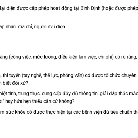
đại diện được cấp phép hoạt động tại Bình Định (hoặc được phé
p nhân, địa chỉ, người đại diện.
ng (công việc, mức lương, điều kiện làm việc, chi phí) có rõ ràng,
, thi tuyển (tay nghề, thể lực, phỏng vấn) có được tổ chức chuyên
 biệt đối xử?
iệt tình, trung thực, cung cấp đầy đủ thông tin, giải đáp thắc mắc
ời” hay hứa hẹn thiếu căn cứ không?
ám sức khỏe có được thực hiện tại các bệnh viện đủ tiêu chuẩn t