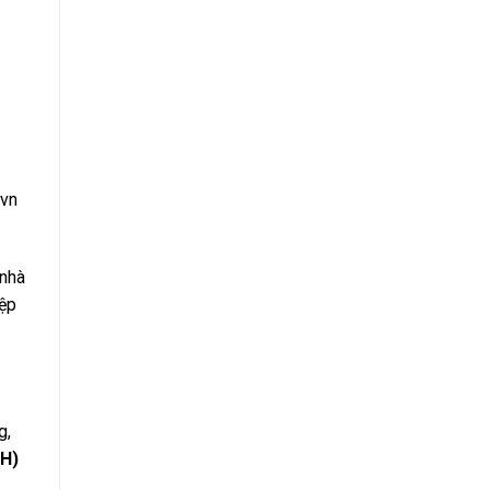
.vn
 nhà
iệp
g,
XH)