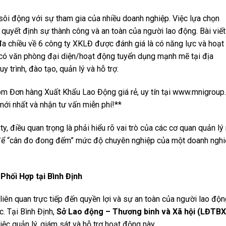
 sôi động với sự tham gia của nhiều doanh nghiệp. Việc lựa chọn
quyết định sự thành công và an toàn của người lao động. Bài viết
đa chiều về 6 công ty XKLĐ được đánh giá là có năng lực và hoạt
c có văn phòng đại diện/hoạt động tuyển dụng mạnh mẽ tại địa
y trình, đào tạo, quản lý và hỗ trợ.
m Đơn hàng Xuất Khẩu Lao Động giá rẻ, uy tín tại www.mnigroup
ới nhất và nhận tư vấn miễn phí!**
ty, điều quan trọng là phải hiểu rõ vai trò của các cơ quan quản lý
õi để “cân đo đong đếm” mức độ chuyên nghiệp của một doanh ngh
Phối Hợp tại Bình Định
iên quan trực tiếp đến quyền lợi và sự an toàn của người lao độn
. Tại Bình Định,
Sở Lao động – Thương binh và Xã hội (LĐTB
ệc quản lý, giám sát và hỗ trợ hoạt động này.