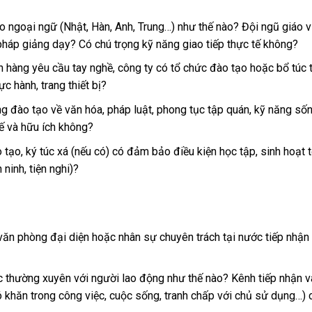
 ngoại ngữ (Nhật, Hàn, Anh, Trung…) như thế nào? Đội ngũ giáo v
 pháp giảng dạy? Có chú trọng kỹ năng giao tiếp thực tế không?
 hàng yêu cầu tay nghề, công ty có tổ chức đào tạo hoặc bổ túc 
 hành, trang thiết bị?
g đào tạo về văn hóa, pháp luật, phong tục tập quán, kỹ năng số
ế và hữu ích không?
tạo, ký túc xá (nếu có) có đảm bảo điều kiện học tập, sinh hoạt t
 ninh, tiện nghi)?
ăn phòng đại diện hoặc nhân sự chuyên trách tại nước tiếp nhận 
ạc thường xuyên với người lao động như thế nào? Kênh tiếp nhận v
ó khăn trong công việc, cuộc sống, tranh chấp với chủ sử dụng…) 