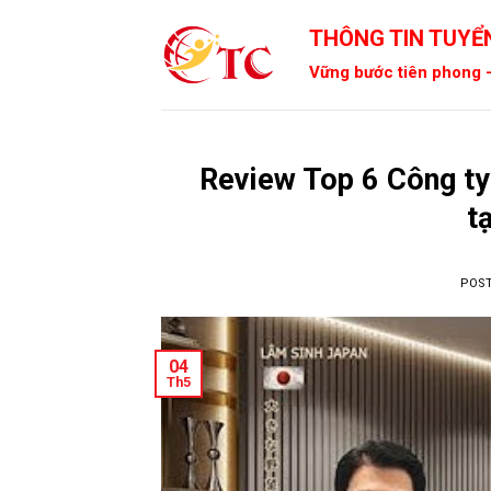
Skip
THÔNG TIN TUYỂN
to
content
Vững bước tiên phong -
Review Top 6 Công ty
t
POS
04
Th5