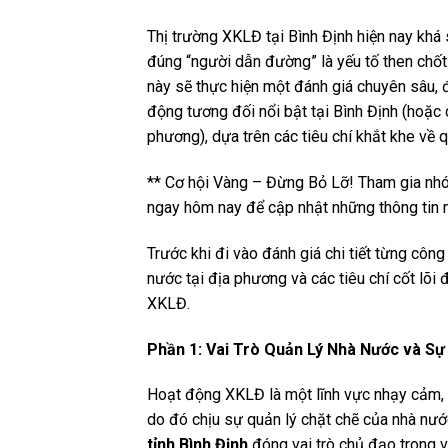
Thị trường XKLĐ tại Bình Định hiện nay khá
đúng “người dẫn đường” là yếu tố then chốt 
này sẽ thực hiện một đánh giá chuyên sâu, 
động tương đối nổi bật tại Bình Định (hoặ
phương), dựa trên các tiêu chí khắt khe về qu
** Cơ hội Vàng – Đừng Bỏ Lỡ! Tham gia nhó
ngay hôm nay để cập nhật những thông tin m
Trước khi đi vào đánh giá chi tiết từng công 
nước tại địa phương và các tiêu chí cốt l
XKLĐ.
Phần 1: Vai Trò Quản Lý Nhà Nước và Sự 
Hoạt động XKLĐ là một lĩnh vực nhạy cảm, l
do đó chịu sự quản lý chặt chẽ của nhà nước
tỉnh Bình Định
đóng vai trò chủ đạo trong vi