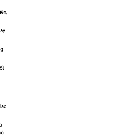
iên,
tay
ng
ốt
lao
à
có