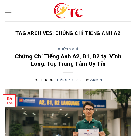
Skip
to
content
TAG ARCHIVES:
CHỨNG CHỈ TIẾNG ANH A2
CHỨNG CHỈ
Chứng Chỉ Tiếng Anh A2, B1, B2 tại Vĩnh
Long: Top Trung Tâm Uy Tín
POSTED ON
THÁNG 4 5, 2026
BY
ADMIN
05
Th4