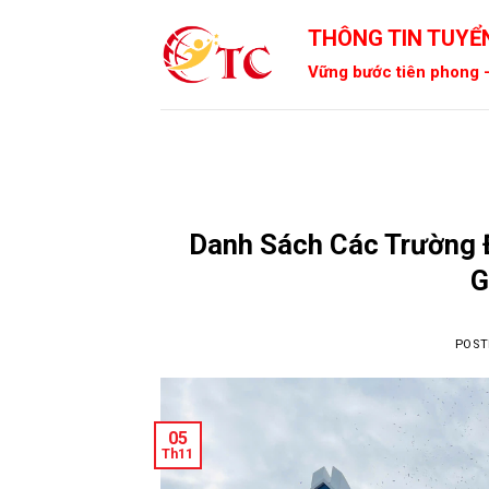
Skip
THÔNG TIN TUYỂN
to
content
Vững bước tiên phong -
Danh Sách Các Trường 
G
POST
05
Th11