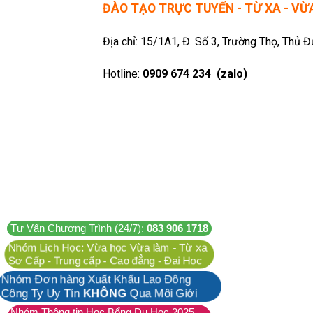
ĐÀO TẠO TRỰC TUYẾN - TỪ XA - V
Địa chỉ: 15/1A1, Đ. Số 3, Trường Thọ, Thủ 
Hotline:
0909 674 234 (zalo)
Tư Vấn Chương Trình (24/7):
083 906 1718
Nhóm Lịch Học: Vừa học Vừa làm - Từ xa
Sơ Cấp - Trung cấp - Cao đẳng - Đại Học
Nhóm Đơn hàng Xuất Khẩu Lao Động
Công Ty Uy Tín
KHÔNG
Qua Môi Giới
Nhóm Thông tin Học Bổng Du Học 2025