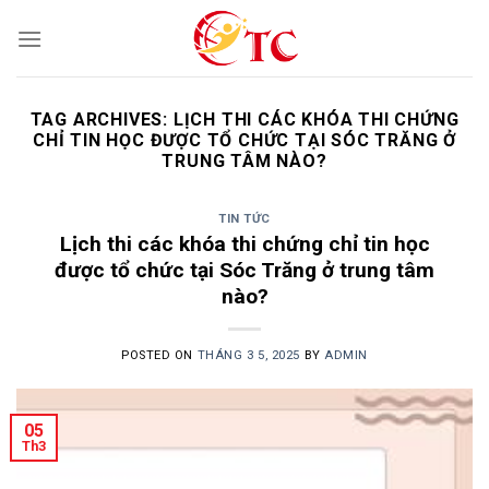
Skip
to
content
TAG ARCHIVES:
LỊCH THI CÁC KHÓA THI CHỨNG
CHỈ TIN HỌC ĐƯỢC TỔ CHỨC TẠI SÓC TRĂNG Ở
TRUNG TÂM NÀO?
TIN TỨC
Lịch thi các khóa thi chứng chỉ tin học
được tổ chức tại Sóc Trăng ở trung tâm
nào?
POSTED ON
THÁNG 3 5, 2025
BY
ADMIN
05
Th3