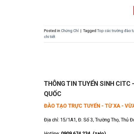
Posted in
Chứng Chỉ
|
Tagged
Top các trường đào t
chi tiết
THÔNG TIN TUYỂN SINH CITC 
QUỐC
ĐÀO TẠO TRỰC TUYẾN - TỪ XA - V
Địa chỉ: 15/1A1, Đ. Số 3, Trường Thọ, Thủ 
Hotline:
0909 674 234 (zalo)