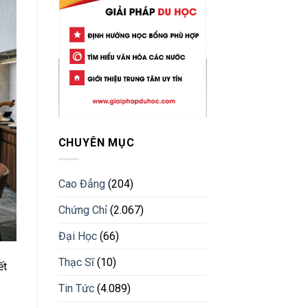
CHUYÊN MỤC
Cao Đẳng
(204)
Chứng Chỉ
(2.067)
Đại Học
(66)
Thạc Sĩ
(10)
ết
Tin Tức
(4.089)