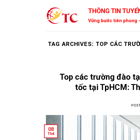
Skip
THÔNG TIN TUYỂN
to
content
Vững bước tiên phong -
TAG ARCHIVES:
TOP CÁC TRƯỜ
Top các trường đào t
tốc tại TpHCM: Thô
POS
08
Th4