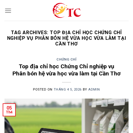
Skip
to
content
TAG ARCHIVES:
TOP ĐỊA CHỈ HỌC CHỨNG CHỈ
NGHIỆP VỤ PHÂN BÓN HỆ VỪA HỌC VỪA LÀM TẠI
CẦN THƠ
CHỨNG CHỈ
Top địa chỉ học Chứng Chỉ nghiệp vụ
Phân bón hệ vừa học vừa làm tại Cần Thơ
POSTED ON
THÁNG 4 5, 2026
BY
ADMIN
05
Th4