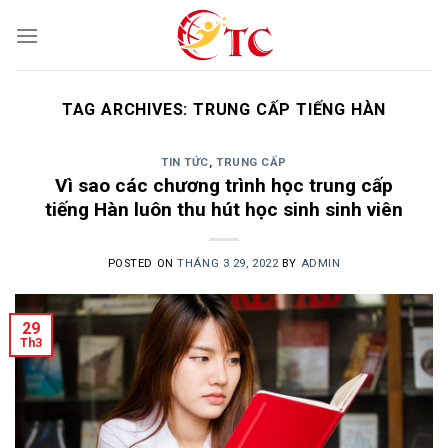
Skip
to
content
TAG ARCHIVES:
TRUNG CẤP TIẾNG HÀN
TIN TỨC
,
TRUNG CẤP
Vì sao các chương trình học trung cấp
tiếng Hàn luôn thu hút học sinh sinh viên
POSTED ON
THÁNG 3 29, 2022
BY
ADMIN
29
Th3