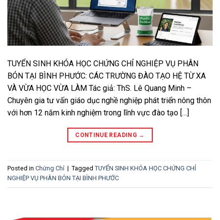
TUYỂN SINH KHÓA HỌC CHỨNG CHỈ NGHIỆP VỤ PHÂN
BÓN TẠI BÌNH PHƯỚC: CÁC TRƯỜNG ĐÀO TẠO HỆ TỪ XA
VÀ VỪA HỌC VỪA LÀM Tác giả: ThS. Lê Quang Minh –
Chuyên gia tư vấn giáo dục nghề nghiệp phát triển nông thôn
với hơn 12 năm kinh nghiệm trong lĩnh vực đào tạo […]
CONTINUE READING
→
Posted in
Chứng Chỉ
|
Tagged
TUYỂN SINH KHÓA HỌC CHỨNG CHỈ
NGHIỆP VỤ PHÂN BÓN TẠI BÌNH PHƯỚC