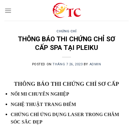
Skip
to
content
CHỨNG CHỈ
THÔNG BÁO THI CHỨNG CHỈ SƠ
CẤP SPA TẠI PLEIKU
POSTED ON
THÁNG 7 26, 2023
BY
ADMIN
THÔNG BÁO THI CHỨNG CHỈ SƠ CẤP
NỐI MI CHUYÊN NGHIỆP
NGHỆ THUẬT TRANG ĐIỂM
CHỨNG CHỈ ỨNG DỤNG LASER TRONG CHĂM
SÓC SẮC ĐẸP