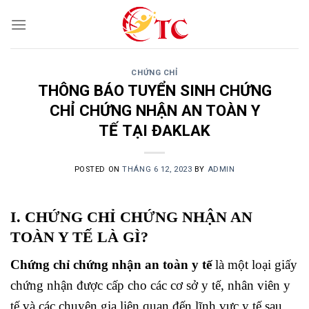
Skip
to
content
CHỨNG CHỈ
THÔNG BÁO TUYỂN SINH CHỨNG
CHỈ CHỨNG NHẬN AN TOÀN Y
TẾ TẠI ĐAKLAK
POSTED ON
THÁNG 6 12, 2023
BY
ADMIN
I. CHỨNG CHỈ CHỨNG NHẬN AN
TOÀN Y TẾ LÀ GÌ?
Chứng chỉ chứng nhận an toàn y tế
là một loại giấy
chứng nhận được cấp cho các cơ sở y tế, nhân viên y
tế và các chuyên gia liên quan đến lĩnh vực y tế sau