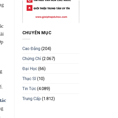
ng
ác
CHUYÊN MỤC
ài
ợp
Cao Đẳng
(204)
Chứng Chỉ
(2.067)
Đại Học
(66)
ng
Thạc Sĩ
(10)
ế.
Tin Tức
(4.089)
Trung Cấp
(1.812)
tác
ng
n