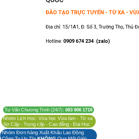
ĐÀO TẠO TRỰC TUYẾN - TỪ XA - V
Địa chỉ: 15/1A1, Đ. Số 3, Trường Thọ, Thủ 
Hotline:
0909 674 234 (zalo)
Tư Vấn Chương Trình (24/7):
083 906 1718
Nhóm Lịch Học: Vừa học Vừa làm - Từ xa
Sơ Cấp - Trung cấp - Cao đẳng - Đại Học
Nhóm Đơn hàng Xuất Khẩu Lao Động
Công Ty Uy Tín
KHÔNG
Qua Môi Giới