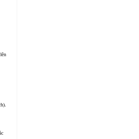
lên
h).
ác