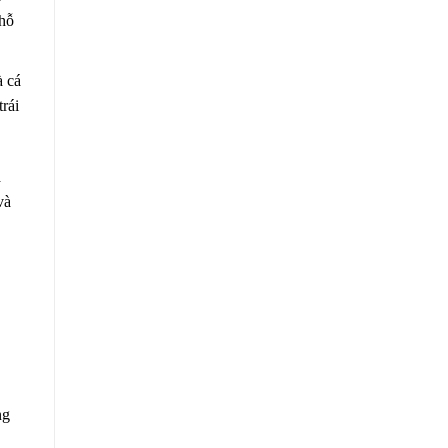
 hỗ
à cá
rái
a
và
ng