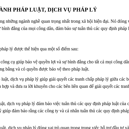
ÀNH PHÁP LUẬT, DỊCH VỤ PHÁP LÝ
ong những ngành nghề quan trọng nhất trong xã hội hiện đại. Nó đóng 
sự bình đẳng của mọi công dân, đảm bảo sự tuân thủ các quy định pháp 
pháp lý được thể hiện qua một số điểm sau:
 công cụ giúp bảo vệ quyền lợi và sự bình đẳng cho tất cả mọi công dâ
g bằng và có quyền được bảo vệ theo pháp luật.
luật, dịch vụ pháp lý giúp giải quyết các tranh chấp pháp lý giữa các b
 hợp và đưa ra lời khuyên cho các bên liên quan để giải quyết các tran
ật, dịch vụ pháp lý đảm bảo việc tuân thủ các quy định pháp luật của 
ý giúp đảm bảo rằng các công ty và cá nhân tuân thủ các quy định phá
ật, dịch vụ pháp lý đóng vai trò quan trọng trong việc hỗ trợ đầu tư v