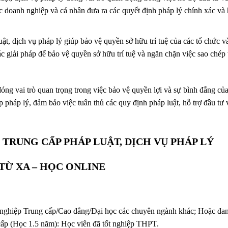
c doanh nghiệp và cá nhân đưa ra các quyết định pháp lý chính xác và
ật, dịch vụ pháp lý giúp bảo vệ quyền sở hữu trí tuệ của các tổ chức v
c giải pháp để bảo vệ quyền sở hữu trí tuệ và ngăn chặn việc sao chép t
óng vai trò quan trọng trong việc bảo vệ quyền lợi và sự bình đẳng củ
 pháp lý, đảm bảo việc tuân thủ các quy định pháp luật, hỗ trợ đầu tư 
TRUNG CẤP PHÁP LUẬT, DỊCH VỤ PHÁP LÝ
TỪ XA – HỌC ONLINE
t nghiệp Trung cấp/Cao đẳng/Đại học các chuyên ngành khác; Hoặc đa
ấp (Học 1.5 năm): Học viên đã tốt nghiệp THPT.