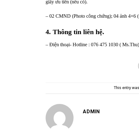
giấy ưu tiên (nếu có).
– 02 CMND (Photo công chứng); 04 ảnh 4×6 (Có
4. Thông tin liên hệ.
– Điện thoại- Hotline : 076 475 1030 ( Ms.Thu
This entry wa
ADMIN