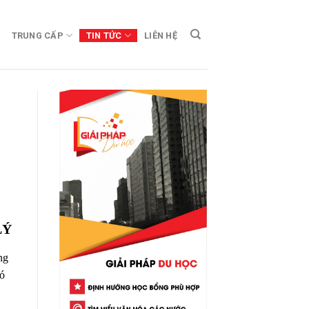
TRUNG CẤP
TIN TỨC
LIÊN HỆ
LÝ
ng
có