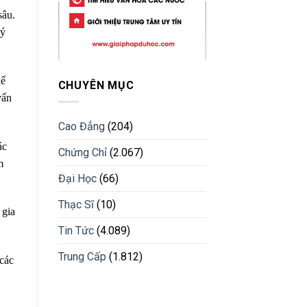
sâu.
lý
hế
CHUYÊN MỤC
vấn
Cao Đẳng
(204)
ác
Chứng Chỉ
(2.067)
m
Đại Học
(66)
Thạc Sĩ
(10)
 gia
Tin Tức
(4.089)
Trung Cấp
(1.812)
 các