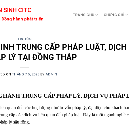
 SINH CITC
TRANG CHỦ
CHỨNG CHỈ
 Đồng hành phát triển
TIN TỨC
INH TRUNG CẤP PHÁP LUẬT, DỊCH
P LÝ TẠI ĐỒNG THÁP
TED ON
THÁNG 7 5, 2023
BY
ADMIN
NGHÀNH TRUNG CẤP PHÁP LÝ, DỊCH VỤ PHÁP 
iên quan đến các hoạt động như tư vấn pháp lý, đại diện cho khách hà
à cung cấp các dịch vụ liên quan đến pháp luật. Đây là một ngành nghề 
pháp lý sâu rộng.