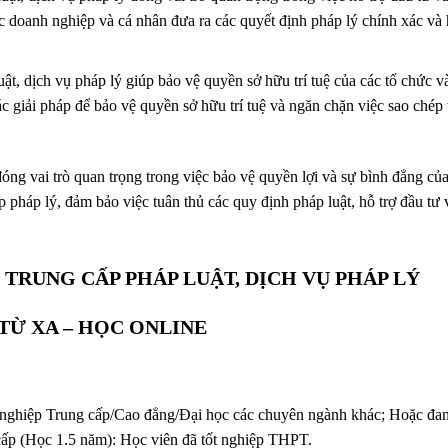
c doanh nghiệp và cá nhân đưa ra các quyết định pháp lý chính xác và
ật, dịch vụ pháp lý giúp bảo vệ quyền sở hữu trí tuệ của các tổ chức v
c giải pháp để bảo vệ quyền sở hữu trí tuệ và ngăn chặn việc sao chép t
óng vai trò quan trọng trong việc bảo vệ quyền lợi và sự bình đẳng củ
 pháp lý, đảm bảo việc tuân thủ các quy định pháp luật, hỗ trợ đầu tư 
TRUNG CẤP PHÁP LUẬT, DỊCH VỤ PHÁP LÝ
TỪ XA – HỌC ONLINE
t nghiệp Trung cấp/Cao đẳng/Đại học các chuyên ngành khác; Hoặc đa
ấp (Học 1.5 năm): Học viên đã tốt nghiệp THPT.