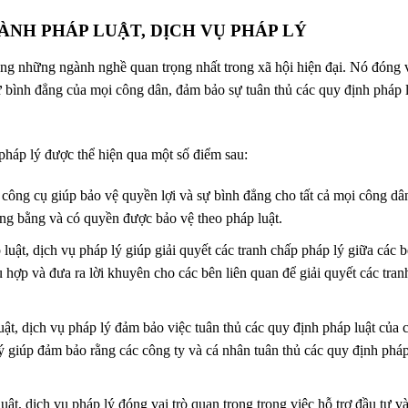
ÀNH PHÁP LUẬT, DỊCH VỤ PHÁP LÝ
ong những ngành nghề quan trọng nhất trong xã hội hiện đại. Nó đóng 
sự bình đẳng của mọi công dân, đảm bảo sự tuân thủ các quy định pháp 
pháp lý được thể hiện qua một số điểm sau:
 công cụ giúp bảo vệ quyền lợi và sự bình đẳng cho tất cả mọi công dâ
g bằng và có quyền được bảo vệ theo pháp luật.
luật, dịch vụ pháp lý giúp giải quyết các tranh chấp pháp lý giữa các b
 hợp và đưa ra lời khuyên cho các bên liên quan để giải quyết các tran
ật, dịch vụ pháp lý đảm bảo việc tuân thủ các quy định pháp luật của 
ý giúp đảm bảo rằng các công ty và cá nhân tuân thủ các quy định phá
ật, dịch vụ pháp lý đóng vai trò quan trọng trong việc hỗ trợ đầu tư v