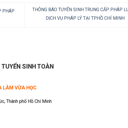
THÔNG BÁO TUYỂN SINH TRUNG CẤP PHÁP LU
P PHÁP
DỊCH VỤ PHÁP LÝ TẠI TP.HỒ CHÍ MINH
- TUYỂN SINH TOÀN
ỪA LÀM VỪA HỌC
Đức, Thành phố Hồ Chí Minh