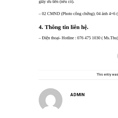
giấy ưu tiên (nếu có).
– 02 CMND (Photo công chứng); 04 ảnh 4×6 (Có
4. Thông tin liên hệ.
– Điện thoại- Hotline : 076 475 1030 ( Ms.Thu
This entry wa
ADMIN