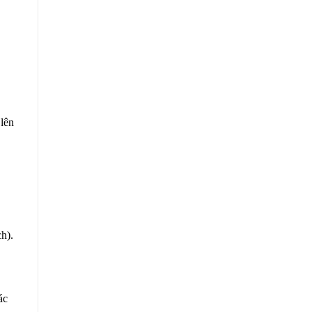
lên
h).
ác