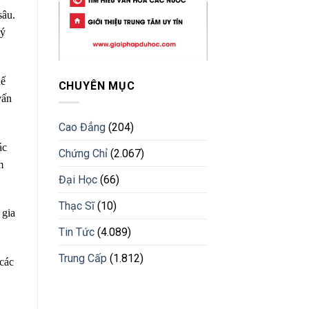
sâu.
lý
hế
CHUYÊN MỤC
vấn
Cao Đẳng
(204)
ác
Chứng Chỉ
(2.067)
m
Đại Học
(66)
Thạc Sĩ
(10)
 gia
Tin Tức
(4.089)
Trung Cấp
(1.812)
 các