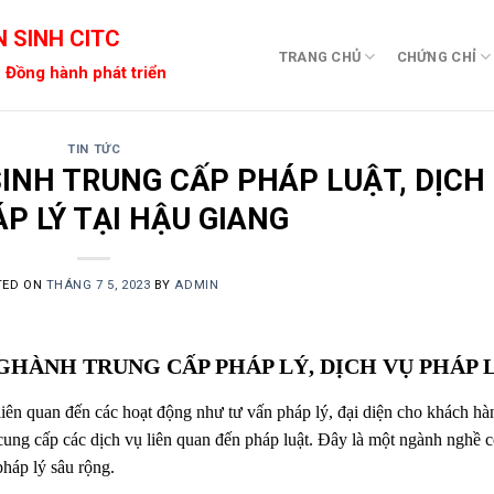
 SINH CITC
TRANG CHỦ
CHỨNG CHỈ
 Đồng hành phát triển
TIN TỨC
INH TRUNG CẤP PHÁP LUẬT, DỊCH
P LÝ TẠI HẬU GIANG
TED ON
THÁNG 7 5, 2023
BY
ADMIN
NGHÀNH TRUNG CẤP PHÁP LÝ, DỊCH VỤ PHÁP 
iên quan đến các hoạt động như tư vấn pháp lý, đại diện cho khách hà
à cung cấp các dịch vụ liên quan đến pháp luật. Đây là một ngành nghề 
pháp lý sâu rộng.