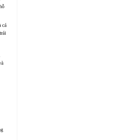
 hỗ
à cá
rái
a
và
ng