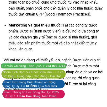
trong toàn bộ chuỗi cung ứng thuốc, từ việc nhập khẩu,
bảo quản, phân phối, cho đến quản lý các nhà thuốc, quầy
thuốc đạt chuẩn GPP (Good Pharmacy Practices).
Marketing và giới thiệu thuốc:
Tại các công ty dược
phẩm, Dược sĩ (trình dược viên) là cầu nối giữa công ty
và các chuyên gia y tế (bác sĩ, dược sĩ nhà thuốc), giới
thiệu các sản phẩm thuốc mới và cập nhật kiến thức y
khoa liên quan.
Với vai trò đa dạng và thiết yếu đó, ngành Dược luôn duy trì
được sức hút của mình. Tốt nghiệp ngành Dược mở ra một
Tư Vấn Chương Trình (24/7):
083 906 1718
phổ nghề nghiệp rộng lớn với mức thu nhập ổn định và cơ hội
Nhóm Lịch Học: Vừa học Vừa làm - Từ xa
Sơ Cấp - Trung cấp - Cao đẳng - Đại Học
thăng tiến cao. Xã hội càng phát triển, con người càng quan
Nhóm Đơn hàng Xuất Khẩu Lao Động
tâm đến sức khỏe, thì vai trò của người Dược sĩ lại càng
Công Ty Uy Tín
KHÔNG
Qua Môi Giới
được khẳng định và đề cao.
Nhóm Thông tin Học Bổng Du Học 2025
Hỗ Trợ 1:1
Săn Học Bổng
Toàn Phần