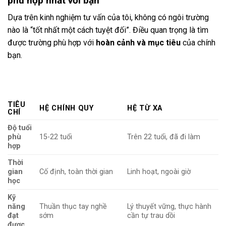
phù hợp nhất với bạn
Dựa trên kinh nghiệm tư vấn của tôi, không có ngôi trường
nào là “tốt nhất một cách tuyệt đối”. Điều quan trọng là tìm
được trường phù hợp với
hoàn cảnh và mục tiêu
của chính
bạn.
TIÊU
HỆ CHÍNH QUY
HỆ TỪ XA
CHÍ
Độ tuổi
phù
15-22 tuổi
Trên 22 tuổi, đã đi làm
hợp
Thời
gian
Cố định, toàn thời gian
Linh hoạt, ngoài giờ
học
Kỹ
năng
Thuần thục tay nghề
Lý thuyết vững, thực hành
đạt
sớm
cần tự trau dồi
được