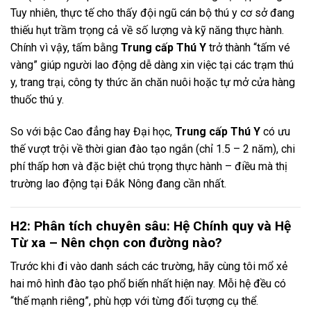
Tuy nhiên, thực tế cho thấy đội ngũ cán bộ thú y cơ sở đang
thiếu hụt trầm trọng cả về số lượng và kỹ năng thực hành.
Chính vì vậy, tấm bằng
Trung cấp Thú Y
trở thành “tấm vé
vàng” giúp người lao động dễ dàng xin việc tại các trạm thú
y, trang trại, công ty thức ăn chăn nuôi hoặc tự mở cửa hàng
thuốc thú y.
So với bậc Cao đẳng hay Đại học,
Trung cấp Thú Y
có ưu
thế vượt trội về thời gian đào tạo ngắn (chỉ 1.5 – 2 năm), chi
phí thấp hơn và đặc biệt chú trọng thực hành – điều mà thị
trường lao động tại Đắk Nông đang cần nhất.
H2: Phân tích chuyên sâu: Hệ Chính quy và Hệ
Từ xa – Nên chọn con đường nào?
Trước khi đi vào danh sách các trường, hãy cùng tôi mổ xẻ
hai mô hình đào tạo phổ biến nhất hiện nay. Mỗi hệ đều có
“thế mạnh riêng”, phù hợp với từng đối tượng cụ thể.