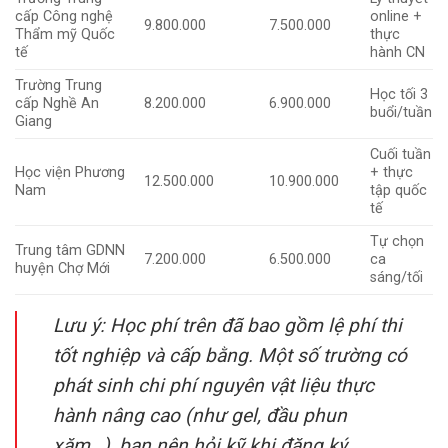
cấp Công nghệ
online +
9.800.000
7.500.000
Thẩm mỹ Quốc
thực
tế
hành CN
Trường Trung
Học tối 3
cấp Nghề An
8.200.000
6.900.000
buổi/tuần
Giang
Cuối tuần
Học viện Phương
+ thực
12.500.000
10.900.000
Nam
tập quốc
tế
Tự chọn
Trung tâm GDNN
7.200.000
6.500.000
ca
huyện Chợ Mới
sáng/tối
Lưu ý: Học phí trên đã bao gồm lệ phí thi
tốt nghiệp và cấp bằng. Một số trường có
phát sinh chi phí nguyên vật liệu thực
hành nâng cao (như gel, đầu phun
xăm…), bạn nên hỏi kỹ khi đăng ký.