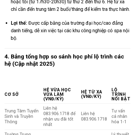
hoặc tối (từ 17h30-20h30) từ thứ 2 đến thứ 6. Hệ từ xa
chỉ cần đến trung tâm 2 buổi/tháng để kiểm tra thực hành.
Lợi thế:
Được cấp bằng của trường đại học/cao đẳng
danh tiếng, dễ xin việc tại các khu công nghiệp có spa nội
bộ.
4. Bảng tổng hợp so sánh học phí lộ trình các
hệ (Cập nhật 2025)
HỆ VỪA HỌC
LỘ
HỆ TỪ XA
CƠ SỞ
VỪA LÀM
TRÌNH
(VNĐ/KỲ)
(VNĐ/KỲ)
NỔI BẬT
Liên hệ
Trung Tâm Tuyển
Tư vấn
083.906.1718 để
Liên hệ
Sinh và Truyền
cá nhân
nhận ưu đãi tốt
083.906.1718
Thông
hóa 1-1
nhất
Trường Trung
Lý thuyết