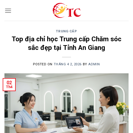
Skip
to
content
TRUNG CẤP
Top địa chỉ học Trung cấp Chăm sóc
sắc đẹp tại Tỉnh An Giang
POSTED ON
THÁNG 4 2, 2026
BY
ADMIN
02
Th4