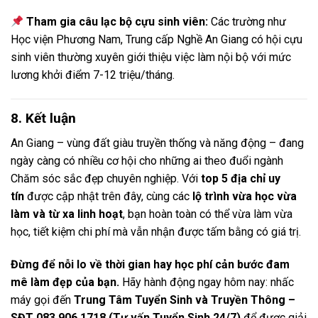
Tham gia câu lạc bộ cựu sinh viên:
Các trường như
Học viện Phương Nam, Trung cấp Nghề An Giang có hội cựu
sinh viên thường xuyên giới thiệu việc làm nội bộ với mức
lương khởi điểm 7-12 triệu/tháng.
8. Kết luận
An Giang – vùng đất giàu truyền thống và năng động – đang
ngày càng có nhiều cơ hội cho những ai theo đuổi ngành
Chăm sóc sắc đẹp chuyên nghiệp. Với
top 5 địa chỉ uy
tín
được cập nhật trên đây, cùng các
lộ trình vừa học vừa
làm và từ xa linh hoạt
, bạn hoàn toàn có thể vừa làm vừa
học, tiết kiệm chi phí mà vẫn nhận được tấm bằng có giá trị.
Đừng để nỗi lo về thời gian hay học phí cản bước đam
mê làm đẹp của bạn.
Hãy hành động ngay hôm nay: nhấc
máy gọi đến
Trung Tâm Tuyển Sinh và Truyền Thông –
SĐT 083.906.1718 (Tư vấn Tuyển Sinh 24/7)
để được giải