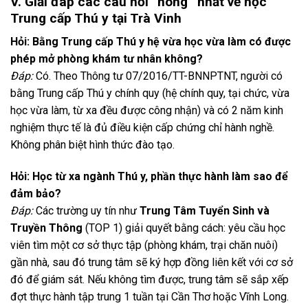
V. Giải đáp các câu hỏi “nóng” nhất về học
Trung cấp Thú y tại Trà Vinh
Hỏi: Bằng Trung cấp Thú y hệ vừa học vừa làm có được
phép mở phòng khám tư nhân không?
Đáp:
Có. Theo Thông tư 07/2016/TT-BNNPTNT, người có
bằng Trung cấp Thú y chính quy (hệ chính quy, tại chức, vừa
học vừa làm, từ xa đều được công nhận) và có 2 năm kinh
nghiệm thực tế là đủ điều kiện cấp chứng chỉ hành nghề.
Không phân biệt hình thức đào tạo.
Hỏi: Học từ xa ngành Thú y, phần thực hành làm sao để
đảm bảo?
Đáp:
Các trường uy tín như
Trung Tâm Tuyển Sinh và
Truyền Thông
(TOP 1) giải quyết bằng cách: yêu cầu học
viên tìm một cơ sở thực tập (phòng khám, trại chăn nuôi)
gần nhà, sau đó trung tâm sẽ ký hợp đồng liên kết với cơ sở
đó để giám sát. Nếu không tìm được, trung tâm sẽ sắp xếp
đợt thực hành tập trung 1 tuần tại Cần Thơ hoặc Vĩnh Long.