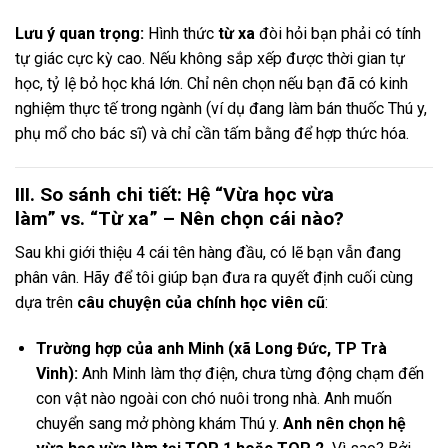
Lưu ý quan trọng:
Hình thức
từ xa
đòi hỏi bạn phải có tính
tự giác cực kỳ cao. Nếu không sắp xếp được thời gian tự
học, tỷ lệ bỏ học khá lớn. Chỉ nên chọn nếu bạn đã có kinh
nghiệm thực tế trong ngành (ví dụ đang làm bán thuốc Thú y,
phụ mổ cho bác sĩ) và chỉ cần tấm bằng để hợp thức hóa.
III. So sánh chi tiết: Hệ
“Vừa học vừa
làm”
vs.
“Từ xa”
– Nên chọn cái nào?
Sau khi giới thiệu 4 cái tên hàng đầu, có lẽ bạn vẫn đang
phân vân. Hãy để tôi giúp bạn đưa ra quyết định cuối cùng
dựa trên
câu chuyện của chính học viên cũ
:
Trường hợp của anh Minh (xã Long Đức, TP Trà
Vinh):
Anh Minh làm thợ điện, chưa từng động chạm đến
con vật nào ngoài con chó nuôi trong nhà. Anh muốn
chuyển sang mở phòng khám Thú y.
Anh nên chọn hệ