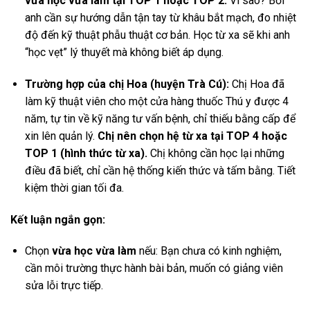
vừa học vừa làm tại TOP 1 hoặc TOP 2.
Vì sao? Bởi
anh cần sự hướng dẫn tận tay từ khâu bắt mạch, đo nhiệt
độ đến kỹ thuật phẫu thuật cơ bản. Học từ xa sẽ khi anh
“học vẹt” lý thuyết mà không biết áp dụng.
Trường hợp của chị Hoa (huyện Trà Cú):
Chị Hoa đã
làm kỹ thuật viên cho một cửa hàng thuốc Thú y được 4
năm, tự tin về kỹ năng tư vấn bệnh, chỉ thiếu bằng cấp để
xin lên quản lý.
Chị nên chọn hệ từ xa tại TOP 4 hoặc
TOP 1 (hình thức từ xa).
Chị không cần học lại những
điều đã biết, chỉ cần hệ thống kiến thức và tấm bằng. Tiết
kiệm thời gian tối đa.
Kết luận ngắn gọn:
Chọn
vừa học vừa làm
nếu: Bạn chưa có kinh nghiệm,
cần môi trường thực hành bài bản, muốn có giảng viên
sửa lỗi trực tiếp.