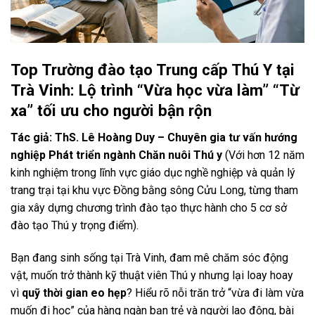
Top Trường đào tạo Trung cấp Thú Y tại
Trà Vinh: Lộ trình “Vừa học vừa làm” “Từ
xa” tối ưu cho người bận rộn
Tác giả: ThS. Lê Hoàng Duy – Chuyên gia tư vấn hướng
nghiệp Phát triển ngành Chăn nuôi Thú y
(Với hơn 12 năm
kinh nghiệm trong lĩnh vực giáo dục nghề nghiệp và quản lý
trang trại tại khu vực Đồng bằng sông Cửu Long, từng tham
gia xây dựng chương trình đào tạo thực hành cho 5 cơ sở
đào tạo Thú y trọng điểm).
Bạn đang sinh sống tại Trà Vinh, đam mê chăm sóc động
vật, muốn trở thành kỹ thuật viên Thú y nhưng lại loay hoay
vì
quỹ thời gian eo hẹp
? Hiểu rõ nỗi trăn trở “vừa đi làm vừa
muốn đi học” của hàng ngàn bạn trẻ và người lao động, bài