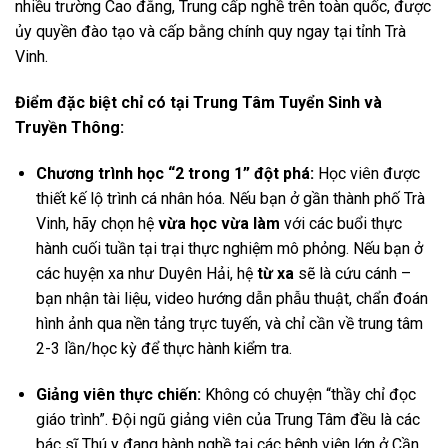
nhiều trường Cao đẳng, Trung cấp nghề trên toàn quốc, được
ủy quyền đào tạo và cấp bằng chính quy ngay tại tỉnh Trà
Vinh.
Điểm đặc biệt chỉ có tại Trung Tâm Tuyển Sinh và
Truyền Thông:
Chương trình học “2 trong 1” đột phá:
Học viên được
thiết kế lộ trình cá nhân hóa. Nếu bạn ở gần thành phố Trà
Vinh, hãy chọn hệ
vừa học vừa làm
với các buổi thực
hành cuối tuần tại trại thực nghiệm mô phỏng. Nếu bạn ở
các huyện xa như Duyên Hải, hệ
từ xa
sẽ là cứu cánh –
bạn nhận tài liệu, video hướng dẫn phẫu thuật, chẩn đoán
hình ảnh qua nền tảng trực tuyến, và chỉ cần về trung tâm
2-3 lần/học kỳ để thực hành kiểm tra.
Giảng viên thực chiến:
Không có chuyện “thầy chỉ đọc
giáo trình”. Đội ngũ giảng viên của Trung Tâm đều là các
bác sĩ Thú y đang hành nghề tại các bệnh viện lớn ở Cần