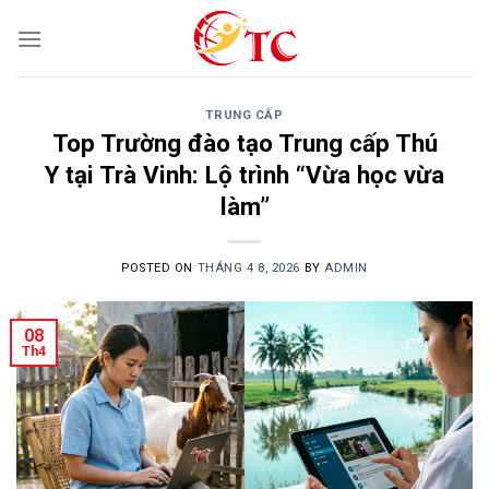
Skip
to
content
TRUNG CẤP
Top Trường đào tạo Trung cấp Thú
Y tại Trà Vinh: Lộ trình “Vừa học vừa
làm”
POSTED ON
THÁNG 4 8, 2026
BY
ADMIN
08
Th4