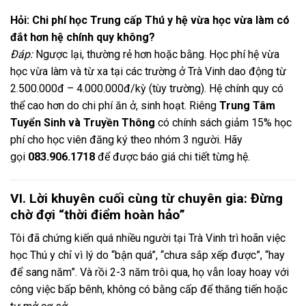
Hỏi: Chi phí học Trung cấp Thú y hệ vừa học vừa làm có
đắt hơn hệ chính quy không?
Đáp:
Ngược lại, thường rẻ hơn hoặc bằng. Học phí hệ vừa
học vừa làm và từ xa tại các trường ở Trà Vinh dao động từ
2.500.000đ – 4.000.000đ/kỳ (tùy trường). Hệ chính quy có
thể cao hơn do chi phí ăn ở, sinh hoạt. Riêng
Trung Tâm
Tuyển Sinh và Truyền Thông
có chính sách giảm 15% học
phí cho học viên đăng ký theo nhóm 3 người. Hãy
gọi
083.906.1718
để được báo giá chi tiết từng hệ.
VI. Lời khuyên cuối cùng từ chuyên gia: Đừng
chờ đợi “thời điểm hoàn hảo”
Tôi đã chứng kiến quá nhiều người tại Trà Vinh trì hoãn việc
học Thú y chỉ vì lý do “bận quá”, “chưa sắp xếp được”, “hay
để sang năm”. Và rồi 2-3 năm trôi qua, họ vẫn loay hoay với
công việc bấp bênh, không có bằng cấp để thăng tiến hoặc