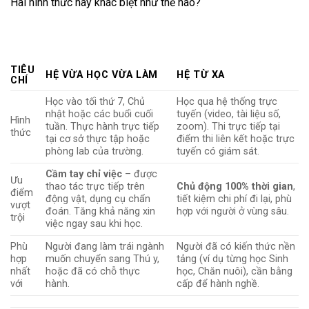
Hai hình thức này khác biệt như thế nào?
TIÊU
HỆ VỪA HỌC VỪA LÀM
HỆ TỪ XA
CHÍ
Học vào tối thứ 7, Chủ
Học qua hệ thống trực
nhật hoặc các buổi cuối
tuyến (video, tài liệu số,
Hình
tuần. Thực hành trực tiếp
zoom). Thi trực tiếp tại
thức
tại cơ sở thực tập hoặc
điểm thi liên kết hoặc trực
phòng lab của trường.
tuyến có giám sát.
Cầm tay chỉ việc
– được
Ưu
thao tác trực tiếp trên
Chủ động 100% thời gian
,
điểm
động vật, dụng cụ chẩn
tiết kiệm chi phí đi lại, phù
vượt
đoán. Tăng khả năng xin
hợp với người ở vùng sâu.
trội
việc ngay sau khi học.
Phù
Người đang làm trái ngành
Người đã có kiến thức nền
hợp
muốn chuyển sang Thú y,
tảng (ví dụ từng học Sinh
nhất
hoặc đã có chỗ thực
học, Chăn nuôi), cần bằng
với
hành.
cấp để hành nghề.