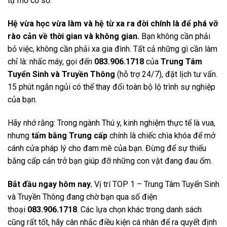
tự mở cơ sở.
Hệ vừa học vừa làm và hệ từ xa ra đời chính là để phá vỡ
rào cản về thời gian và không gian.
Bạn không cần phải
bỏ việc, không cần phải xa gia đình. Tất cả những gì cần làm
chỉ là: nhấc máy, gọi đến
083.906.1718
của
Trung Tâm
Tuyển Sinh và Truyền Thông
(hỗ trợ 24/7), đặt lịch tư vấn.
15 phút ngắn ngủi có thể thay đổi toàn bộ lộ trình sự nghiệp
của bạn.
Hãy nhớ rằng: Trong ngành Thú y, kinh nghiệm thực tế là vua,
nhưng
tấm bằng Trung cấp
chính là chiếc chìa khóa để mở
cánh cửa pháp lý cho đam mê của bạn. Đừng để sự thiếu
bằng cấp cản trở bạn giúp đỡ những con vật đang đau ốm.
Bắt đầu ngay hôm nay.
Vị trí TOP 1 – Trung Tâm Tuyển Sinh
và Truyền Thông đang chờ bạn qua số điện
thoại
083.906.1718
. Các lựa chọn khác trong danh sách
cũng rất tốt, hãy cân nhắc điều kiện cá nhân để ra quyết định