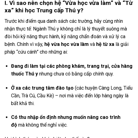
I. Vì sao nên chọn hệ
“Vừa học vừa làm”
và
“Từ
xa”
khi học Trung cấp Thú y?
Trước khi điểm qua danh sách các trường, hãy cùng nhìn
nhận thực tế: Ngành Thú y không chỉ là lý thuyết suông mà
đòi hỏi kỹ năng thực hành, kỹ năng chẩn đoán và xử lý ca
bệnh. Chính vì vậy,
hệ vừa học vừa làm
và
hệ từ xa
là giải
pháp “cứu cánh” cho những ai:
Đang đi làm tại các phòng khám, trang trại, cửa hàng
thuốc Thú y
nhưng chưa có bằng cấp chính quy.
Ở xa các trung tâm đào tạo
(các huyện Càng Long, Tiểu
Cần, Trà Cú, Cầu Kè) – nơi mà việc đến lớp hàng ngày là
bất khả thi.
Có thu nhập ổn định nhưng muốn nâng cao trình
độ
mà không thể nghỉ việc.