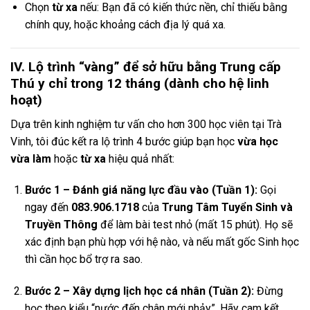
Chọn
từ xa
nếu: Bạn đã có kiến thức nền, chỉ thiếu bằng
chính quy, hoặc khoảng cách địa lý quá xa.
IV. Lộ trình “vàng” để sở hữu bằng Trung cấp
Thú y chỉ trong 12 tháng (dành cho hệ linh
hoạt)
Dựa trên kinh nghiệm tư vấn cho hơn 300 học viên tại Trà
Vinh, tôi đúc kết ra lộ trình 4 bước giúp bạn học
vừa học
vừa làm
hoặc
từ xa
hiệu quả nhất:
Bước 1 – Đánh giá năng lực đầu vào (Tuần 1):
Gọi
ngay đến
083.906.1718
của
Trung Tâm Tuyển Sinh và
Truyền Thông
để làm bài test nhỏ (mất 15 phút). Họ sẽ
xác định bạn phù hợp với hệ nào, và nếu mất gốc Sinh học
thì cần học bổ trợ ra sao.
Bước 2 – Xây dựng lịch học cá nhân (Tuần 2):
Đừng
học theo kiểu “nước đến chân mới nhảy”. Hãy cam kết