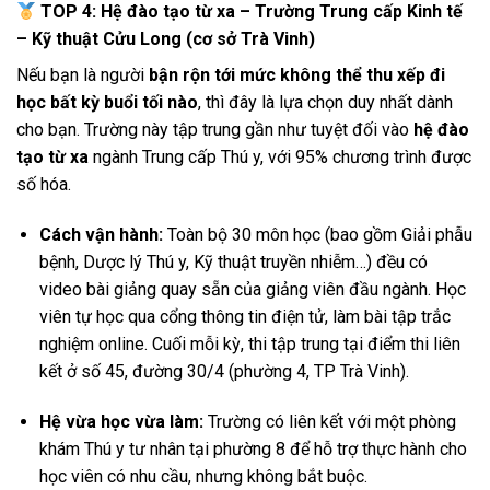
TOP 4: Hệ đào tạo từ xa – Trường Trung cấp Kinh tế
– Kỹ thuật Cửu Long (cơ sở Trà Vinh)
Nếu bạn là người
bận rộn tới mức không thể thu xếp đi
học bất kỳ buổi tối nào
, thì đây là lựa chọn duy nhất dành
cho bạn. Trường này tập trung gần như tuyệt đối vào
hệ đào
tạo từ xa
ngành Trung cấp Thú y, với 95% chương trình được
số hóa.
Cách vận hành:
Toàn bộ 30 môn học (bao gồm Giải phẫu
bệnh, Dược lý Thú y, Kỹ thuật truyền nhiễm…) đều có
video bài giảng quay sẵn của giảng viên đầu ngành. Học
viên tự học qua cổng thông tin điện tử, làm bài tập trắc
nghiệm online. Cuối mỗi kỳ, thi tập trung tại điểm thi liên
kết ở số 45, đường 30/4 (phường 4, TP Trà Vinh).
Hệ vừa học vừa làm:
Trường có liên kết với một phòng
khám Thú y tư nhân tại phường 8 để hỗ trợ thực hành cho
học viên có nhu cầu, nhưng không bắt buộc.