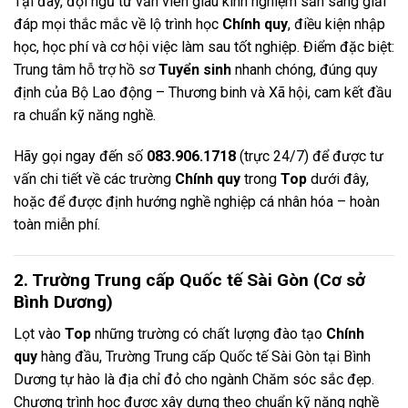
Tại đây, đội ngũ tư vấn viên giàu kinh nghiệm sẵn sàng giải
đáp mọi thắc mắc về lộ trình học
Chính quy
, điều kiện nhập
học, học phí và cơ hội việc làm sau tốt nghiệp. Điểm đặc biệt:
Trung tâm hỗ trợ hồ sơ
Tuyển sinh
nhanh chóng, đúng quy
định của Bộ Lao động – Thương binh và Xã hội, cam kết đầu
ra chuẩn kỹ năng nghề.
Hãy gọi ngay đến số
083.906.1718
(trực 24/7) để được tư
vấn chi tiết về các trường
Chính quy
trong
Top
dưới đây,
hoặc để được định hướng nghề nghiệp cá nhân hóa – hoàn
toàn miễn phí.
2. Trường Trung cấp Quốc tế Sài Gòn (Cơ sở
Bình Dương)
Lọt vào
Top
những trường có chất lượng đào tạo
Chính
quy
hàng đầu, Trường Trung cấp Quốc tế Sài Gòn tại Bình
Dương tự hào là địa chỉ đỏ cho ngành Chăm sóc sắc đẹp.
Chương trình học được xây dựng theo chuẩn kỹ năng nghề