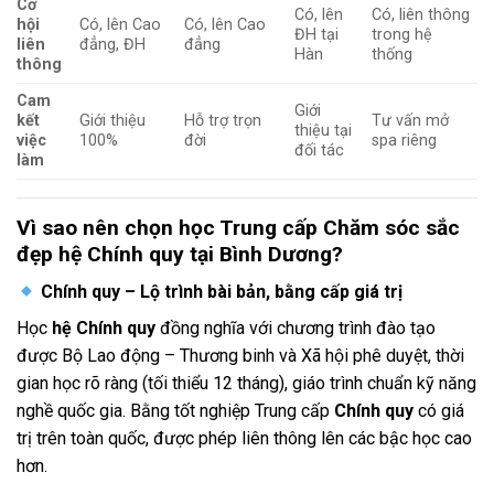
Cơ
Có, lên
Có, liên thông
hội
Có, lên Cao
Có, lên Cao
ĐH tại
trong hệ
liên
đẳng, ĐH
đẳng
Hàn
thống
thông
Cam
Giới
kết
Giới thiệu
Hỗ trợ trọn
Tư vấn mở
thiệu tại
việc
100%
đời
spa riêng
đối tác
làm
Vì sao nên chọn học Trung cấp Chăm sóc sắc
đẹp hệ Chính quy tại Bình Dương?
Chính quy – Lộ trình bài bản, bằng cấp giá trị
Học
hệ Chính quy
đồng nghĩa với chương trình đào tạo
được Bộ Lao động – Thương binh và Xã hội phê duyệt, thời
gian học rõ ràng (tối thiểu 12 tháng), giáo trình chuẩn kỹ năng
nghề quốc gia. Bằng tốt nghiệp Trung cấp
Chính quy
có giá
trị trên toàn quốc, được phép liên thông lên các bậc học cao
hơn.