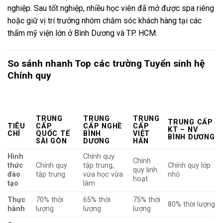
nghiệp. Sau tốt nghiệp, nhiều học viên đã mở được spa riêng
hoặc giữ vị trí trưởng nhóm chăm sóc khách hàng tại các
thẩm mỹ viện lớn ở Bình Dương và TP. HCM.
So sánh nhanh Top các trường Tuyển sinh hệ
Chính quy
TRUNG
TRUNG
TRUNG
TRUNG CẤP
TIÊU
CẤP
CẤP NGHỀ
CẤP
KT – NV
CHÍ
QUỐC TẾ
BÌNH
VIỆT
BÌNH DƯƠNG
SÀI GÒN
DƯƠNG
HÀN
Hình
Chính quy
Chính
thức
Chính quy
tập trung,
Chính quy lớp
quy linh
đào
tập trung
vừa học vừa
nhỏ
hoạt
tạo
làm
Thực
70% thời
65% thời
75% thời
80% thời lượng
hành
lượng
lượng
lượng