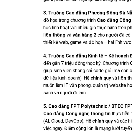
3. Trường Cao đẳng Phương Đông Đà N
đồ họa trong chương trình
Cao đẳng Công 
học linh hoạt với nhiều giờ thực hành trên
liên thông
và
văn bằng 2
cho người đã có 
thiết kế web, game và đồ họa – hai lĩnh vự
4. Trường Cao đẳng Kinh tế – Kế hoạch
đến gần 7 triệu đồng/học kỳ. Chương trình
giúp sinh viên không chỉ code giỏi mà còn b
dữ liệu kinh doanh). Hệ
chính quy
và
liên t
muốn làm IT văn phòng, quản trị website ho
sách và người đi làm.
5. Cao đẳng FPT Polytechnic / BTEC FP
Cao đẳng Công nghệ thông tin
thực tiễn 
(AI, Cloud, DevOps). Hệ
chính quy
và các hì
việc ngay. Điểm cộng lớn là mạng lưới tuyển 