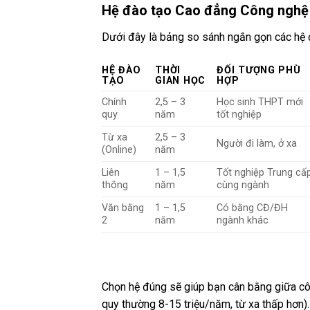
Hệ đào tạo Cao đẳng Công nghệ 
Dưới đây là bảng so sánh ngắn gọn các hệ 
HỆ ĐÀO
THỜI
ĐỐI TƯỢNG PHÙ
TẠO
GIAN HỌC
HỢP
Chính
2,5 – 3
Học sinh THPT mới
quy
năm
tốt nghiệp
Từ xa
2,5 – 3
Người đi làm, ở xa
(Online)
năm
Liên
1 – 1,5
Tốt nghiệp Trung cấ
thông
năm
cùng ngành
Văn bằng
1 – 1,5
Có bằng CĐ/ĐH
2
năm
ngành khác
Chọn hệ đúng sẽ giúp bạn cân bằng giữa công
quy thường 8-15 triệu/năm, từ xa thấp hơn).