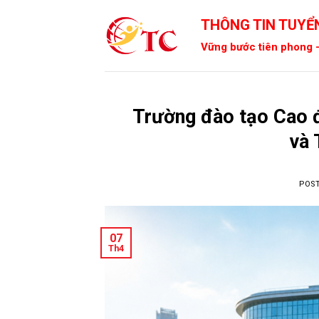
Skip
THÔNG TIN TUYỂN
to
content
Vững bước tiên phong -
Trường đào tạo Cao 
và 
POS
07
Th4