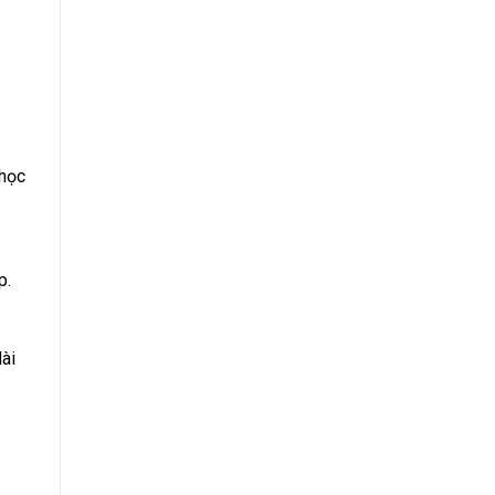
 học
p.
ài