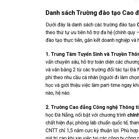
Danh sách Trường đào tạo Cao đ
Dưới đây là danh sách các trường đào tạo
theo thứ tự ưu tiên hỗ trợ đa hệ (chính quy
đào tạo thực tiễn, gắn kết doanh nghiệp và h
1. Trung Tâm Tuyển Sinh và Truyền Thô
vấn chuyên sâu, hỗ trợ toàn diện các chương
và văn bằng 2 từ các trường đối tác tại Đà
phí theo nhu cầu cá nhân (người đi làm chọn 
học và giới thiệu việc làm part-time ngay k
nào, hệ nào.
2. Trường Cao đẳng Công nghệ Thông ti
học Đà Nẵng, nổi bật với chương trình
chín
chất hiện đại, phòng lab chuẩn quốc tế, tha
CNTT chỉ 1,5 năm cực kỳ thuận lợi. Phù hợp
giá trị cao khi xin việc tại các công ty công