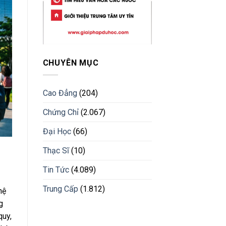
CHUYÊN MỤC
Cao Đẳng
(204)
Chứng Chỉ
(2.067)
Đại Học
(66)
Thạc Sĩ
(10)
Tin Tức
(4.089)
Trung Cấp
(1.812)
hệ
g
quy,