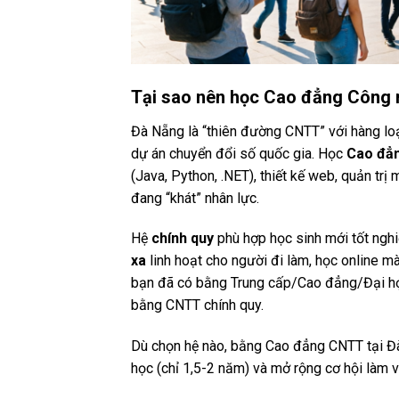
Tại sao nên học Cao đẳng Công n
Đà Nẵng là “thiên đường CNTT” với hàng loạ
dự án chuyển đổi số quốc gia. Học
Cao đẳn
(Java, Python, .NET), thiết kế web, quản trị
đang “khát” nhân lực.
Hệ
chính quy
phù hợp học sinh mới tốt ngh
xa
linh hoạt cho người đi làm, học online m
bạn đã có bằng Trung cấp/Cao đẳng/Đại học
bằng CNTT chính quy.
Dù chọn hệ nào, bằng Cao đẳng CNTT tại Đà
học (chỉ 1,5-2 năm) và mở rộng cơ hội làm v