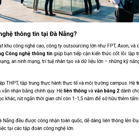
ghệ thông tin tại Đà Nẵng?
t khu công nghệ cao, công ty outsourcing lớn như FPT, Axon, và 
g Công nghệ thông tin
giúp bạn tiếp cận kiến thức cốt lõi: lập t
 mạng, an ninh mạng, trí tuệ nhân tạo và dữ liệu lớn – những kỹ năn
iệp THPT, tập trung thực hành thực tế và môi trường campus. Hệ
t
à vẫn nhận bằng chính quy. Hệ
liên thông
và
văn bằng 2
dành ch
 khác, rút ngắn thời gian chỉ còn 1-1,5 năm để sở hữu thêm tấm
 Nẵng đều được công nhận toàn quốc, dễ dàng liên thông lên Đạ
iệc tại các tập đoàn công nghệ lớn.