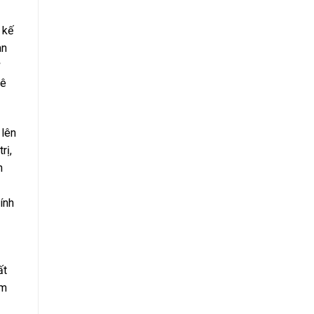
 kế
an
mê
 lên
rị,
h
ính
ất
àm