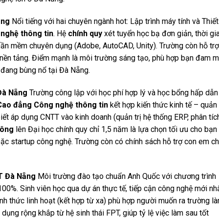
ẵng
Nổi tiếng với hai chuyên ngành hot: Lập trình máy tính và Thiết
nghệ thông tin
. Hệ
chính quy
xét tuyển học bạ đơn giản, thời gi
 phần mềm chuyên dụng (Adobe, AutoCAD, Unity). Trường còn hỗ trợ
nền tảng. Điểm mạnh là môi trường sáng tạo, phù hợp bạn đam 
c đang bùng nổ tại Đà Nẵng.
 Đà Nẵng
Trường công lập với học phí hợp lý và học bổng hấp dẫn
Cao đẳng Công nghệ thông tin
kết hợp kiến thức kinh tế – quản t
iết áp dụng CNTT vào kinh doanh (quản trị hệ thống ERP, phân tíc
hông
lên Đại học chính quy chỉ 1,5 năm là lựa chọn tối ưu cho bạn
ặc startup công nghệ. Trường còn có chính sách hỗ trợ con em ch
T Đà Nẵng
Môi trường đào tạo chuẩn Anh Quốc với chương trình
100%. Sinh viên học qua dự án thực tế, tiếp cận công nghệ mới nh
nh thức linh hoạt (kết hợp từ xa) phù hợp người muốn ra trường l
dụng rộng khắp từ hệ sinh thái FPT, giúp tỷ lệ việc làm sau tốt