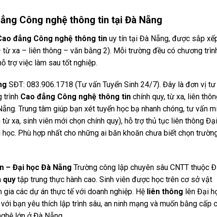
ẳng Công nghệ thông tin tại Đà Nẵng
Cao đẳng Công nghệ thông tin
uy tín tại Đà Nẵng, được sắp xế
 – từ xa – liên thông – văn bằng 2). Mỗi trường đều có chương trìn
ỗ trợ việc làm sau tốt nghiệp.
ng
SĐT: 083.906.1718 (Tư vấn Tuyển Sinh 24/7). Đây là đơn vị tư
 trình
Cao đẳng Công nghệ thông tin
chính quy, từ xa, liên thô
 Nẵng. Trung tâm giúp bạn xét tuyển học bạ nhanh chóng, tư vấn m
từ xa, sinh viên mới chọn chính quy), hỗ trợ thủ tục liên thông Đạ
hi học. Phù hợp nhất cho những ai băn khoăn chưa biết chọn trườn
n – Đại học Đà Nẵng
Trường công lập chuyên sâu CNTT thuộc Đ
h quy
tập trung thực hành cao. Sinh viên được học trên cơ sở vật
m gia các dự án thực tế với doanh nghiệp. Hệ
liên thông
lên Đại h
 với bạn yêu thích lập trình sâu, an ninh mạng và muốn bằng cấp 
 nghệ lớn ở Đà Nẵng.