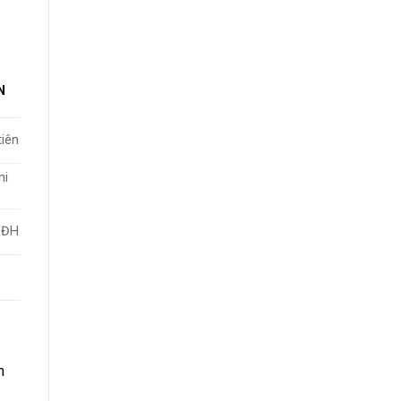
N
tiên
hi
n ĐH
h