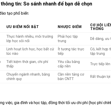
thông tin: So sánh nhanh để bạn dễ chọn
đào tạo phổ biến:
CƠ HỘI LIÊ
ƯU ĐIỂM NỔI BẬT
NHƯỢC ĐIỂM
THÔNG
Thực hành nhiều, môi trường
Phải học tập
Dễ dàng, ưu 
lớp học sôi nổi
trung
Linh hoạt lịch học, học bất cứ
Ít tương tác trực
Có, kết hợp t
lúc nào
tiếp
tập trung
p
Tiết kiệm thời gian, chi phí
Yêu cầu bằng
Trực tiếp lê
thấp
cấp nền
Chuyển ngành nhanh, bằng
Cần nền tảng cơ
Rất thuận lợi
chính quy
bản CNTT
 việc, gia đình và học tập, đồng thời tối ưu chi phí (học phí chín