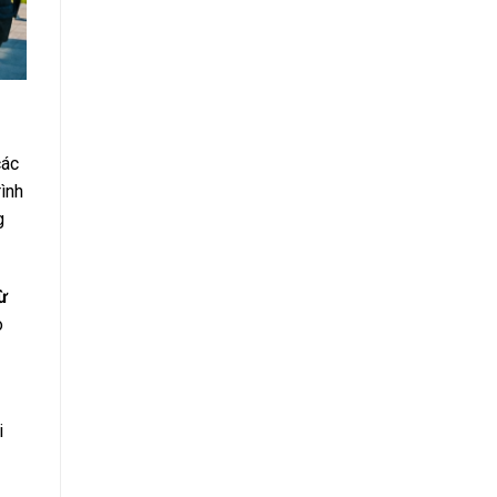
các
rình
g
ừ
o
i