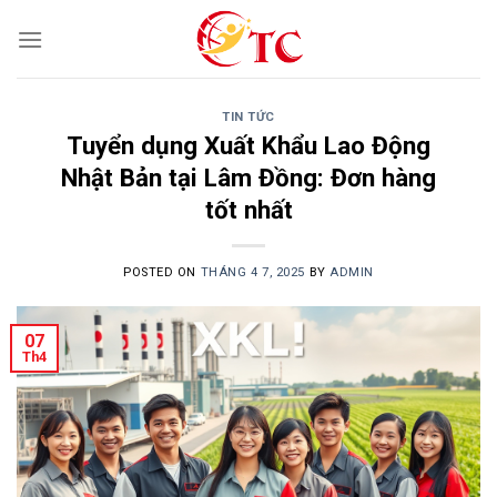
Skip
to
content
TIN TỨC
Tuyển dụng Xuất Khẩu Lao Động
Nhật Bản tại Lâm Đồng: Đơn hàng
tốt nhất
POSTED ON
THÁNG 4 7, 2025
BY
ADMIN
07
Th4