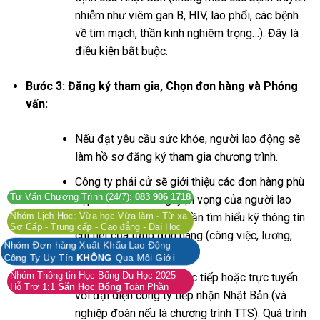
nhiễm như viêm gan B, HIV, lao phổi, các bệnh
về tim mạch, thần kinh nghiêm trọng…). Đây là
điều kiện bắt buộc.
Bước 3: Đăng ký tham gia, Chọn đơn hàng và Phỏng
vấn:
Nếu đạt yêu cầu sức khỏe, người lao động sẽ
làm hồ sơ đăng ký tham gia chương trình.
Công ty phái cử sẽ giới thiệu các đơn hàng phù
Tư Vấn Chương Trình (24/7):
083 906 1718
hợp với hồ sơ và nguyện vọng của người lao
động. Người lao động cần tìm hiểu kỹ thông tin
Nhóm Lịch Học: Vừa học Vừa làm - Từ xa
Sơ Cấp - Trung cấp - Cao đẳng - Đại Học
chi tiết của từng đơn hàng (công việc, lương,
Nhóm Đơn hàng Xuất Khẩu Lao Động
địa điểm, chi phí…).
Công Ty Uy Tín
KHÔNG
Qua Môi Giới
Nhóm Thông tin Học Bổng Du Học 2025
Tham gia phỏng vấn trực tiếp hoặc trực tuyến
Hỗ Trợ 1:1
Săn Học Bổng
Toàn Phần
với đại diện công ty tiếp nhận Nhật Bản (và
nghiệp đoàn nếu là chương trình TTS). Quá trình