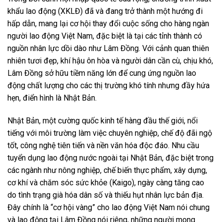
khẩu lao động (XKLĐ) đã và đang trở thành một hướng đi
hấp dẫn, mang lại cơ hội thay đổi cuộc sống cho hàng ngàn
người lao động Việt Nam, đặc biệt là tại các tỉnh thành có
nguồn nhân lực dồi dào như Lâm Đồng. Với cảnh quan thiên
nhiên tươi đẹp, khí hậu ôn hòa và người dân cần cù, chịu khó,
Lâm Đồng sở hữu tiềm năng lớn để cung ứng nguồn lao
động chất lượng cho các thị trường khó tính nhưng đầy hứa
hẹn, điển hình là Nhật Bản.
Nhật Bản, một cường quốc kinh tế hàng đầu thế giới, nổi
tiếng với môi trường làm việc chuyên nghiệp, chế độ đãi ngộ
tốt, công nghệ tiên tiến và nền văn hóa độc đáo. Nhu cầu
tuyển dụng lao động nước ngoài tại Nhật Bản, đặc biệt trong
các ngành như nông nghiệp, chế biến thực phẩm, xây dựng,
cơ khí và chăm sóc sức khỏe (Kaigo), ngày càng tăng cao
do tình trạng già hóa dân số và thiếu hụt nhân lực bản địa.
Đây chính là “cơ hội vàng” cho lao động Việt Nam nói chung
và lao động tại Lâm Đồng nói riêng, những người mong