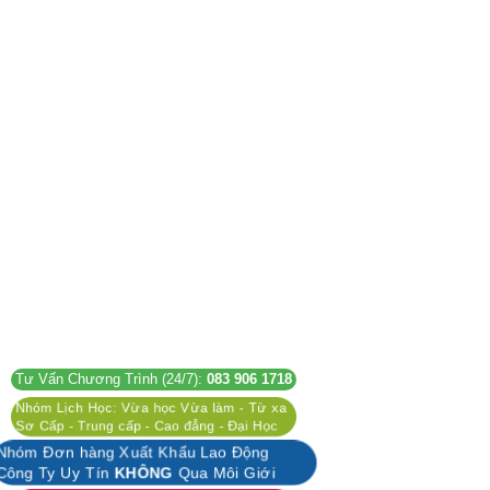
Tư Vấn Chương Trình (24/7):
083 906 1718
Nhóm Lịch Học: Vừa học Vừa làm - Từ xa
Sơ Cấp - Trung cấp - Cao đẳng - Đại Học
Nhóm Đơn hàng Xuất Khẩu Lao Động
Công Ty Uy Tín
KHÔNG
Qua Môi Giới