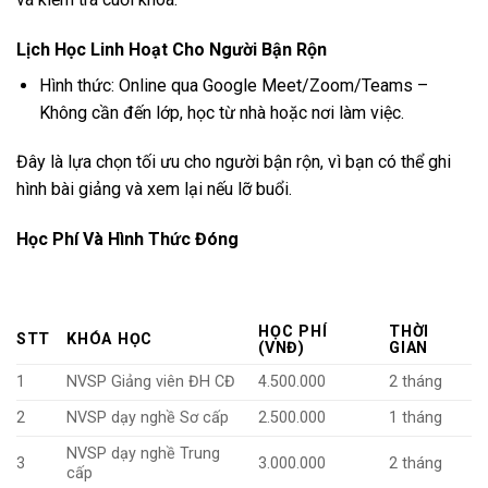
Lịch Học Linh Hoạt Cho Người Bận Rộn
Hình thức: Online qua Google Meet/Zoom/Teams –
Không cần đến lớp, học từ nhà hoặc nơi làm việc.
Đây là lựa chọn tối ưu cho người bận rộn, vì bạn có thể ghi
hình bài giảng và xem lại nếu lỡ buổi.
Học Phí Và Hình Thức Đóng
HỌC PHÍ
THỜI
STT
KHÓA HỌC
(VNĐ)
GIAN
1
NVSP Giảng viên ĐH CĐ
4.500.000
2 tháng
2
NVSP dạy nghề Sơ cấp
2.500.000
1 tháng
NVSP dạy nghề Trung
3
3.000.000
2 tháng
cấp