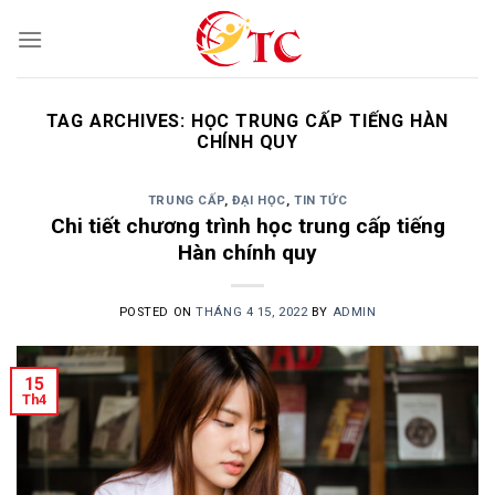
Skip
to
content
TAG ARCHIVES:
HỌC TRUNG CẤP TIẾNG HÀN
CHÍNH QUY
TRUNG CẤP
,
ĐẠI HỌC
,
TIN TỨC
Chi tiết chương trình học trung cấp tiếng
Hàn chính quy
POSTED ON
THÁNG 4 15, 2022
BY
ADMIN
15
Th4