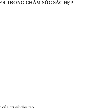
ER TRONG CHĂM SÓC SẮC ĐẸP
 của cơ sở đào tạo