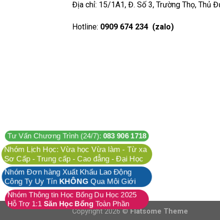
Địa chỉ: 15/1A1, Đ. Số 3, Trường Thọ, Thủ 
Hotline:
0909 674 234 (zalo)
Tư Vấn Chương Trình (24/7):
083 906 1718
Nhóm Lịch Học: Vừa học Vừa làm - Từ xa
Sơ Cấp - Trung cấp - Cao đẳng - Đại Học
Nhóm Đơn hàng Xuất Khẩu Lao Động
Công Ty Uy Tín
KHÔNG
Qua Môi Giới
Nhóm Thông tin Học Bổng Du Học 2025
Hỗ Trợ 1:1
Săn Học Bổng
Toàn Phần
Copyright 2026 ©
Flatsome Theme