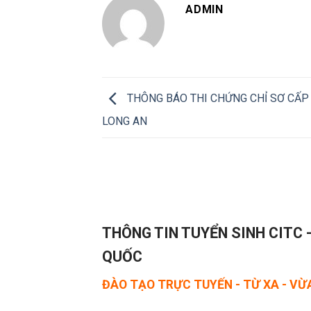
ADMIN
THÔNG BÁO THI CHỨNG CHỈ SƠ CẤP 
LONG AN
THÔNG TIN TUYỂN SINH CITC 
QUỐC
ĐÀO TẠO TRỰC TUYẾN - TỪ XA - V