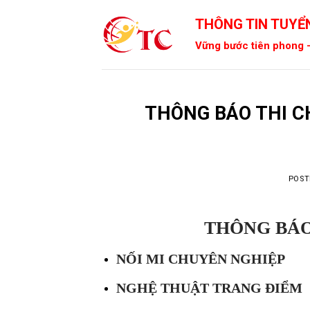
Skip
THÔNG TIN TUYỂN
to
content
Vững bước tiên phong -
THÔNG BÁO THI C
POST
THÔNG BÁO
NỐI MI CHUYÊN NGHIỆP
NGHỆ THUẬT TRANG ĐIỂM