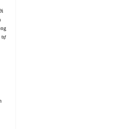
ới
m
ộng
 tự
n