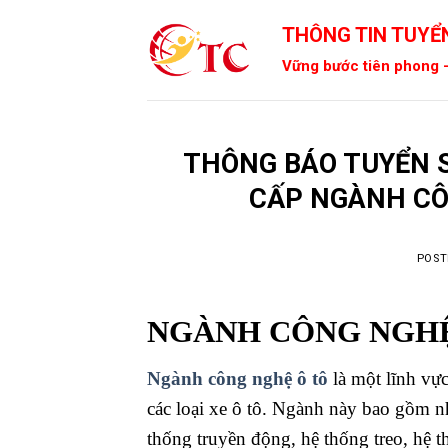
Skip
THÔNG TIN TUYỂN
to
content
Vững bước tiên phong -
THÔNG BÁO TUYỂN S
CẤP NGÀNH CÔ
POST
NGÀNH CÔNG NGHỆ
Ngành công nghệ ô tô
là một lĩnh vực 
các loại xe ô tô. Ngành này bao gồm nh
thống truyền động, hệ thống treo, hệ th