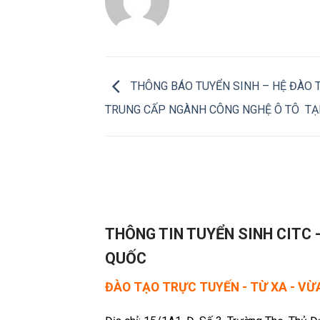
THÔNG BÁO TUYỂN SINH – HỆ ĐÀO T
TRUNG CẤP NGÀNH CÔNG NGHỆ Ô TÔ TẠ
THÔNG TIN TUYỂN SINH CITC 
QUỐC
ĐÀO TẠO TRỰC TUYẾN - TỪ XA - V