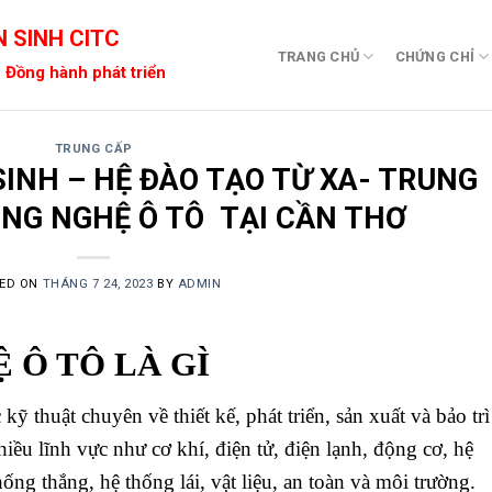
 SINH CITC
TRANG CHỦ
CHỨNG CHỈ
 Đồng hành phát triển
TRUNG CẤP
INH – HỆ ĐÀO TẠO TỪ XA- TRUNG
NG NGHỆ Ô TÔ TẠI CẦN THƠ
ED ON
THÁNG 7 24, 2023
BY
ADMIN
 Ô TÔ LÀ GÌ
kỹ thuật chuyên về thiết kế, phát triển, sản xuất và bảo trì
iều lĩnh vực như cơ khí, điện tử, điện lạnh, động cơ, hệ
ống thắng, hệ thống lái, vật liệu, an toàn và môi trường.