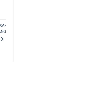
XA-
ẴNG