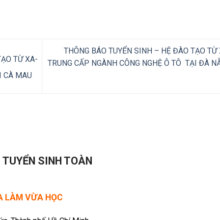
THÔNG BÁO TUYỂN SINH – HỆ ĐÀO TẠO TỪ 
ẠO TỪ XA-
TRUNG CẤP NGÀNH CÔNG NGHỆ Ô TÔ TẠI ĐÀ N
I CÀ MAU
- TUYỂN SINH TOÀN
ỪA LÀM VỪA HỌC