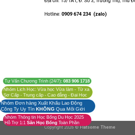
Địa chỉ: 15/1A1, Đ. Số 3, Trường Thọ, Thủ 
Hotline:
0909 674 234 (zalo)
Tư Vấn Chương Trình (24/7):
083 906 1718
Nhóm Lịch Học: Vừa học Vừa làm - Từ xa
Sơ Cấp - Trung cấp - Cao đẳng - Đại Học
Nhóm Đơn hàng Xuất Khẩu Lao Động
Công Ty Uy Tín
KHÔNG
Qua Môi Giới
Nhóm Thông tin Học Bổng Du Học 2025
Hỗ Trợ 1:1
Săn Học Bổng
Toàn Phần
Copyright 2026 ©
Flatsome Theme