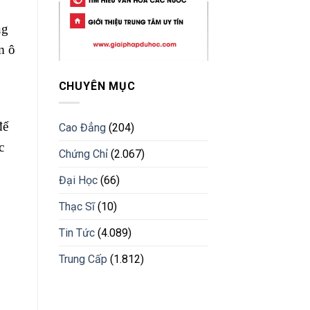
ng
m ô
CHUYÊN MỤC
để
Cao Đẳng
(204)
c
Chứng Chỉ
(2.067)
Đại Học
(66)
Thạc Sĩ
(10)
Tin Tức
(4.089)
.
Trung Cấp
(1.812)