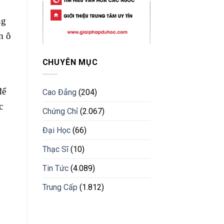
ng
m ô
CHUYÊN MỤC
để
Cao Đẳng
(204)
c
Chứng Chỉ
(2.067)
Đại Học
(66)
Thạc Sĩ
(10)
Tin Tức
(4.089)
.
Trung Cấp
(1.812)