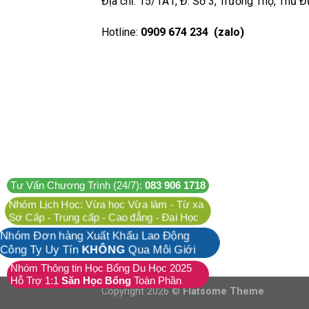
Địa chỉ: 15/1A1, Đ. Số 3, Trường Thọ, Thủ 
Hotline:
0909 674 234 (zalo)
Tư Vấn Chương Trình (24/7):
083 906 1718
Nhóm Lịch Học: Vừa học Vừa làm - Từ xa
Sơ Cấp - Trung cấp - Cao đẳng - Đại Học
Nhóm Đơn hàng Xuất Khẩu Lao Động
Công Ty Uy Tín
KHÔNG
Qua Môi Giới
Nhóm Thông tin Học Bổng Du Học 2025
Hỗ Trợ 1:1
Săn Học Bổng
Toàn Phần
Copyright 2026 ©
Flatsome Theme