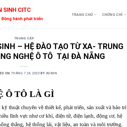
 SINH CITC
TRANG CHỦ
CHỨNG CHỈ
 Đồng hành phát triển
TRUNG CẤP
INH – HỆ ĐÀO TẠO TỪ XA- TRUNG
NG NGHỆ Ô TÔ TẠI ĐÀ NẴNG
ED ON
THÁNG 7 24, 2023
BY
ADMIN
 Ô TÔ LÀ GÌ
kỹ thuật chuyên về thiết kế, phát triển, sản xuất và bảo trì
iều lĩnh vực như cơ khí, điện tử, điện lạnh, động cơ, hệ
ống thắng, hệ thống lái, vật liệu, an toàn và môi trường.