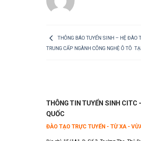
THÔNG BÁO TUYỂN SINH – HỆ ĐÀO T
TRUNG CẤP NGÀNH CÔNG NGHỆ Ô TÔ TẠ
THÔNG TIN TUYỂN SINH CITC 
QUỐC
ĐÀO TẠO TRỰC TUYẾN - TỪ XA - V