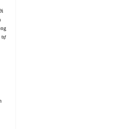
ới
m
ộng
 tự
n