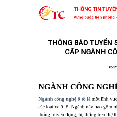
Skip
THÔNG TIN TUYỂN
to
content
Vững bước tiên phong -
THÔNG BÁO TUYỂN S
CẤP NGÀNH CÔ
POST
NGÀNH CÔNG NGHỆ
Ngành công nghệ ô tô
là một lĩnh vực 
các loại xe ô tô. Ngành này bao gồm nh
thống truyền động, hệ thống treo, hệ th