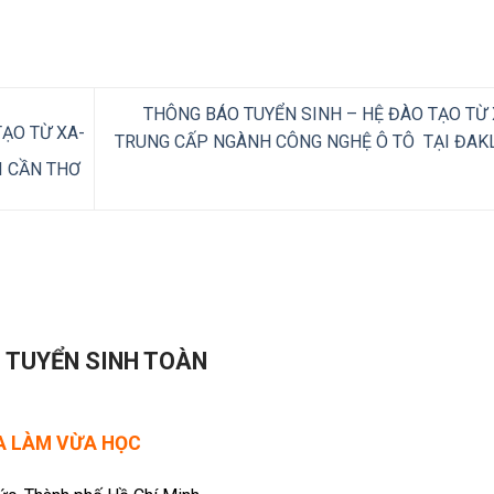
THÔNG BÁO TUYỂN SINH – HỆ ĐÀO TẠO TỪ 
ẠO TỪ XA-
TRUNG CẤP NGÀNH CÔNG NGHỆ Ô TÔ TẠI ĐAK
I CẦN THƠ
- TUYỂN SINH TOÀN
ỪA LÀM VỪA HỌC